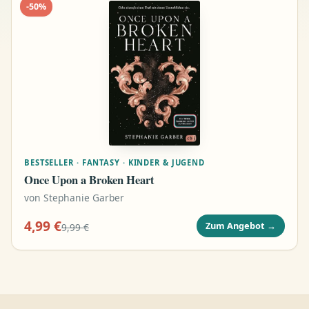
-
50
%
BESTSELLER · FANTASY · KINDER & JUGEND
Once Upon a Broken Heart
von
Stephanie Garber
4,99 €
Zum Angebot
→
9,99 €