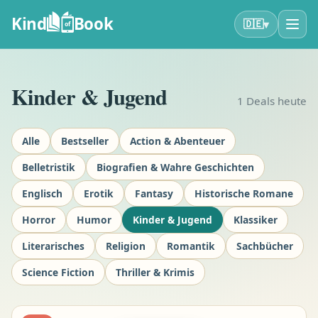
Kind
Book
▾
🇩🇪
of
Kinder & Jugend
1
Deals heute
Alle
Bestseller
Action & Abenteuer
Belletristik
Biografien & Wahre Geschichten
Englisch
Erotik
Fantasy
Historische Romane
Horror
Humor
Kinder & Jugend
Klassiker
Literarisches
Religion
Romantik
Sachbücher
Science Fiction
Thriller & Krimis