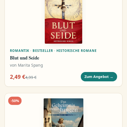
ROMANTIK · BESTSELLER · HISTORISCHE ROMANE
Blut und Seide
von
Marita Spang
2,49 €
Zum Angebot
→
4,99 €
-
50
%