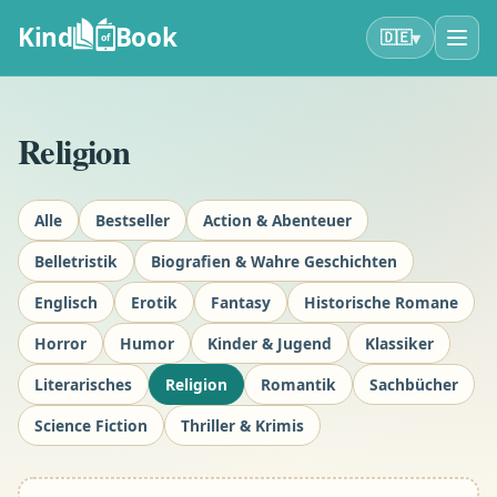
Kind
Book
▾
🇩🇪
of
Religion
Alle
Bestseller
Action & Abenteuer
Belletristik
Biografien & Wahre Geschichten
Englisch
Erotik
Fantasy
Historische Romane
Horror
Humor
Kinder & Jugend
Klassiker
Literarisches
Religion
Romantik
Sachbücher
Science Fiction
Thriller & Krimis