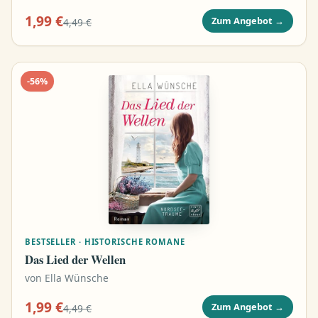
1,99 €
Zum Angebot
→
4,49 €
-
56
%
BESTSELLER · HISTORISCHE ROMANE
Das Lied der Wellen
von
Ella Wünsche
1,99 €
Zum Angebot
→
4,49 €