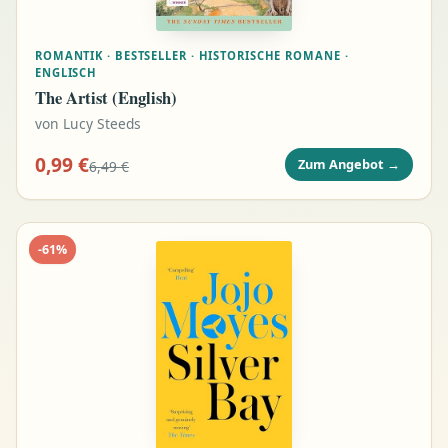
ROMANTIK · BESTSELLER · HISTORISCHE ROMANE ·
ENGLISCH
The Artist (English)
von
Lucy Steeds
0,99 €
Zum Angebot
→
6,49 €
-
61
%