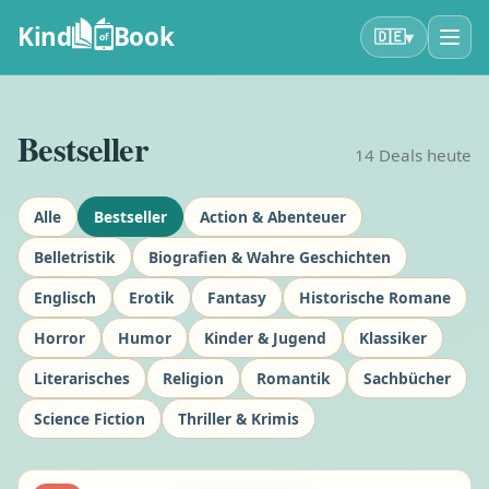
Kind
Book
▾
🇩🇪
of
Bestseller
14
Deals heute
Alle
Bestseller
Action & Abenteuer
Belletristik
Biografien & Wahre Geschichten
Englisch
Erotik
Fantasy
Historische Romane
Horror
Humor
Kinder & Jugend
Klassiker
Literarisches
Religion
Romantik
Sachbücher
Science Fiction
Thriller & Krimis