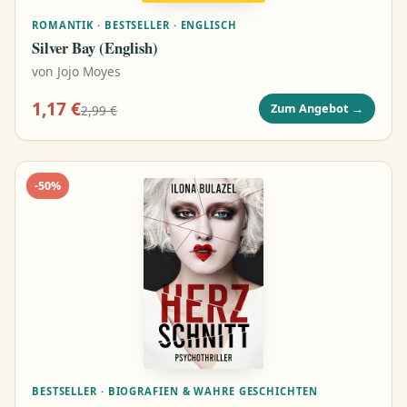
ROMANTIK · BESTSELLER · ENGLISCH
Silver Bay (English)
von
Jojo Moyes
1,17 €
Zum Angebot
→
2,99 €
-
50
%
BESTSELLER · BIOGRAFIEN & WAHRE GESCHICHTEN