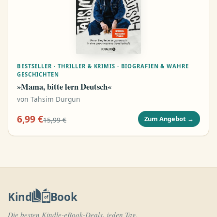
BESTSELLER · THRILLER & KRIMIS · BIOGRAFIEN & WAHRE
GESCHICHTEN
»Mama, bitte lern Deutsch«
von
Tahsim Durgun
6,99 €
Zum Angebot
→
15,99 €
Kind
Book
of
Die besten Kindle-eBook-Deals, jeden Tag.