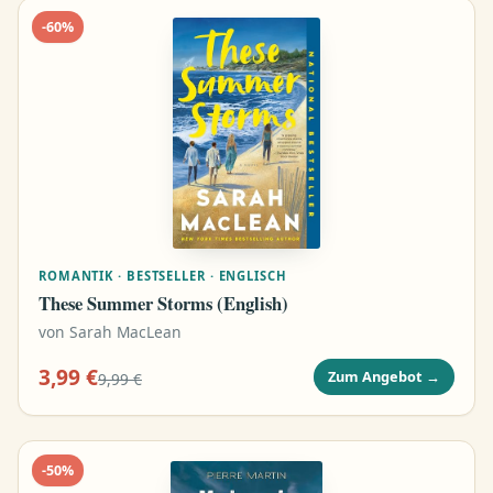
-
60
%
ROMANTIK · BESTSELLER · ENGLISCH
These Summer Storms (English)
von
Sarah MacLean
3,99 €
Zum Angebot
→
9,99 €
-
50
%