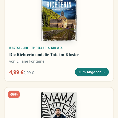
BESTSELLER · THRILLER & KRIMIS
Die Richterin und die Tote im Kloster
von
Liliane Fontaine
4,99 €
Zum Angebot
→
9,99 €
-
56
%