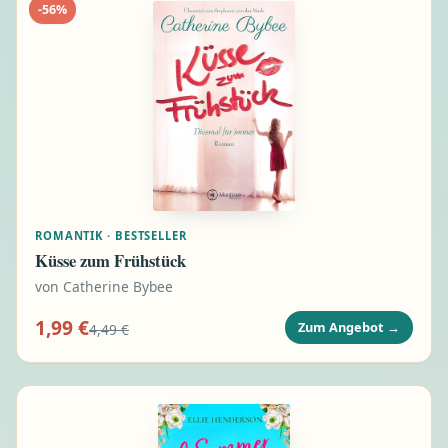
-
56
%
ROMANTIK · BESTSELLER
Küsse zum Frühstück
von
Catherine Bybee
1,99 €
Zum Angebot
→
4,49 €