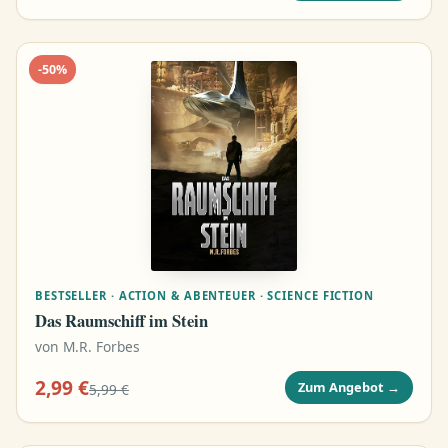
-
50
%
BESTSELLER · ACTION & ABENTEUER · SCIENCE FICTION
Das Raumschiff im Stein
von
M.R. Forbes
2,99 €
Zum Angebot
→
5,99 €