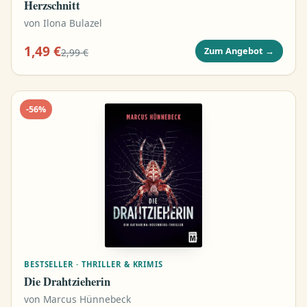
Herzschnitt
von
Ilona Bulazel
1,49 €
Zum Angebot
→
2,99 €
-
56
%
BESTSELLER · THRILLER & KRIMIS
Die Drahtzieherin
von
Marcus Hünnebeck