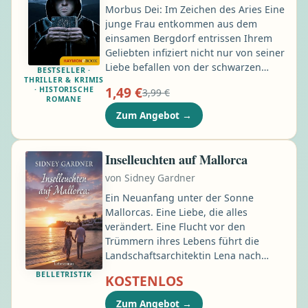
Morbus Dei: Im Zeichen des Aries Eine
junge Frau entkommen aus dem
einsamen Bergdorf entrissen Ihrem
Geliebten infiziert nicht nur von seiner
Liebe befallen von der schwarzen
BESTSELLER ·
THRILLER & KRIMIS
Krankheit eine junge Frau der
1,49 €
· HISTORISCHE
3,99 €
Schlüssel zum dunklen Geheimnis?
ROMANE
Österreich, 1704: Die junge Elisabeth
Zum Angebot
→
befindet sich in den Händen des
französischen Generals Gamelin, der
dunkle Pläne mit ihr verfolgt - Pläne,
Inselleuchten auf Mallorca
die nicht nur sie in Gefahr bringen,
von
Sidney Gardner
sondern auch das gesamte
Habsburgerreich bedrohen …
Ein Neuanfang unter der Sonne
Mallorcas. Eine Liebe, die alles
verändert. Eine Flucht vor den
Trümmern ihres Lebens führt die
Landschaftsarchitektin Lena nach
Mallorca. Mit ihrem letzten Geld kauft
BELLETRISTIK
KOSTENLOS
sie impulsiv die Finca Son Viento – ein
verfallenes Anwesen im rauen
Zum Angebot
→