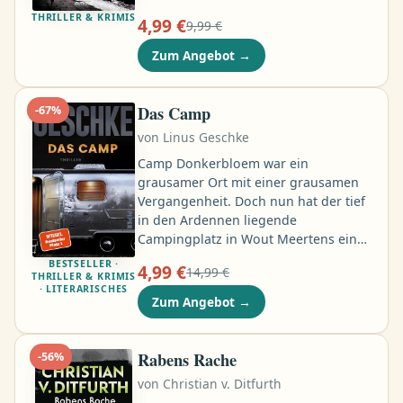
Russland geschickt, um Putins
THRILLER & KRIMIS
4,99 €
9,99 €
Privatbankier Vadim zu rekrutieren.
Sia arbeitet für eine Londoner Firma,
Zum Angebot
→
die Vermögen von Superreichen
verschleiert, Max leitet die Ranch
seiner Familie in Mexiko – eine
Das Camp
-
67
%
Tarnfirma der CIA seit den 1960er-
von
Linus Geschke
Jahren – auf der hochklassige
Rennpferde gezüchtet werden …
Camp Donkerbloem war ein
grausamer Ort mit einer grausamen
Vergangenheit. Doch nun hat der tief
in den Ardennen liegende
Campingplatz in Wout Meertens einen
neuen Besitzer und mit dem
BESTSELLER ·
4,99 €
14,99 €
ehemaligen Boxer Tayfun einen neuen
THRILLER & KRIMIS
· LITERARISCHES
Verwalter gefunden. Während hier ein
Zum Angebot
→
friedlicheres Kapitel zu beginnen
scheint, treibt hunderte Kilometer
entfernt ein verstörender Killer sein
Rabens Rache
-
56
%
Unwesen …
von
Christian v. Ditfurth