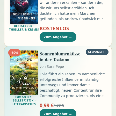
wir anderen erzählen – sondern die,
die wir uns selbst erzählen. Ich
dachte, ich hätte mein Märchen
gefunden, als Andrew Chadwick mir
bei einem Hotelbrand das Leben
BESTSELLER ·
KOSTENLOS
rettete und damit eine
THRILLER & KRIMIS
Liebesgeschichte begann, die ich nie
Zum Angebot
→
für möglich gehalten hätte. Doch ihm
zu vertrauen machte mich
verwundbar – und an das Unmögliche
Sonnenblumenküsse
GESPONSERT
-
80
%
zu glauben, machte mich zu einem
in der Toskana
leichten Ziel …
von
Sara Pepe
Livia führt ein Leben im Rampenlicht:
erfolgreiche Influencerin, ständig
unterwegs und immer damit
beschäftigt, neuen Content für ihre
Community zu produzieren. Als eine
ROMANTIK ·
BELLETRISTIK ·
Kooperation sie auf eine idyllische
0,99 €
LITERARISCHES
4,99 €
Tenuta in der Toskana bringt, nutzt sie
die Gelegenheit, ein paar freie Tage
Zum Angebot
→