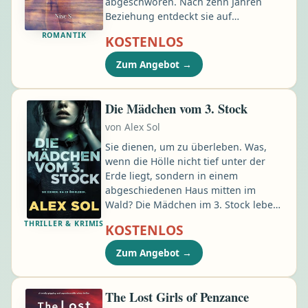
abgeschworen. Nach zehn Jahren
Beziehung entdeckt sie auf
schmerzhafte Weise, dass der Mann,
ROMANTIK
KOSTENLOS
dem sie vertraut hat, ein Doppelleben
geführt hat. Seit diesem Tag glaubt sie
Zum Angebot
→
nicht mehr an Happy Ends.
Stattdessen konzentriert sie sich auf
ihre Arbeit im Krankenhaus in
Die Mädchen vom 3. Stock
Tacoma. Dort scheint alles
von
Alex Sol
vorhersehbar zu sein – bis plötzlich
eine neue Stimme in ihren Kopfhörern
Sie dienen, um zu überleben. Was,
auftaucht. Ruhig. Warm …
wenn die Hölle nicht tief unter der
Erde liegt, sondern in einem
abgeschiedenen Haus mitten im
Wald? Die Mädchen im 3. Stock leben
oft schon seit ihrer Jugend in dieser
THRILLER & KRIMIS
KOSTENLOS
Hölle. Einige haben "das Haus", in
dem sie täglich missbraucht werden,
Zum Angebot
→
seit Jahren nicht verlassen.Andere
wissen schon gar nicht mehr, wie die
Welt da draußen überhaupt aussieht.
The Lost Girls of Penzance
Jeder ihrer Schritte wird überwacht.