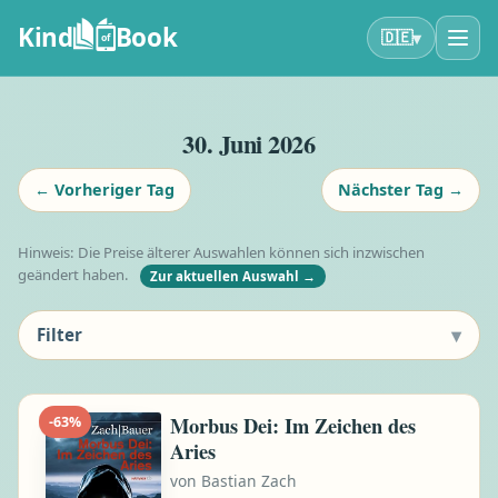
Kind
Book
▾
🇩🇪
of
30. Juni 2026
←
Vorheriger Tag
Nächster Tag
→
Hinweis: Die Preise älterer Auswahlen können sich inzwischen
geändert haben.
Zur aktuellen Auswahl
→
▾
Filter
Morbus Dei: Im Zeichen des
-
63
%
Aries
von
Bastian Zach