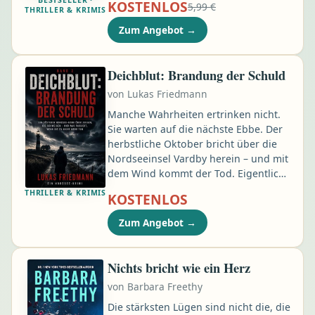
KOSTENLOS
5,99 €
Steiner, der für seine
THRILLER & KRIMIS
unkonventionellen Methoden bekannt
Zum Angebot
→
ist. Das Opfer, die 19-jährige Beatrice
Tauscher, weckt in ihm Erinnerungen
an einen unverarbeiteten
Deichblut: Brandung der Schuld
Schicksalsschlag. Seither steht Steiner
von
Lukas Friedmann
mit dem Glauben und der Kirche auf
Kriegsfuß …
Manche Wahrheiten ertrinken nicht.
Sie warten auf die nächste Ebbe. Der
herbstliche Oktober bricht über die
Nordseeinsel Vardby herein – und mit
dem Wind kommt der Tod. Eigentlich
schien die Akte Wiek offiziell
THRILLER & KRIMIS
KOSTENLOS
geschlossen. Doch als
Hauptkommissar Falk Brenner und
Zum Angebot
→
seine Kollegin Lena Munk zu einem
einsamen Zelt am Nordstrand gerufen
werden, ist die Idylle vorbei: Eine
Nichts bricht wie ein Herz
junge Journalistin liegt tot in ihrem
von
Barbara Freethy
Schlafsack. Erstickt …
Die stärksten Lügen sind nicht die, die