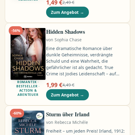
1,49 €
2,49 €
abservierte. Doch eine finanzielle
Notlage zwingt sie, Ja zu sagen. Sex
Zum Angebot
→
schließt sie vertraglich aus, und nach
der Hochzeitsfeier in San Sebastián ist
es nur eine Frage der Zeit, bis sie sich
Hidden Shadows
-
56
%
wieder scheiden lassen, glaubt Mari.
von
Sophia Chase
Aber schon damals hat Dominico sie
wehrlos vor Liebe gemacht …
Eine dramatische Romance über
dunkle Geheimnisse, verdrängte
Schuld und eine Wahrheit, die
gefährlicher ist als gedacht. True
Crime ist Jodies Leidenschaft – auf
YouTube und im echten Leben. Sie
ROMANTIK ·
1,99 €
4,49 €
recherchiert ungelöste Kriminalfälle
BESTSELLER ·
ACTION &
und berichtet darüber in ihrem Kanal.
Zum Angebot
→
ABENTEUER
Besonders der mysteriöse Selbstmord
der jungen Alice Ramsay in den
Siebzigern zieht sie in den Bann. Jodie
Sturm über Irland
-
60
%
ist überzeugt, dass die junge Mutter
von
Rebecca Michéle
ermordet wurde …
Freiheit – um jeden Preis! Irland, 1912: