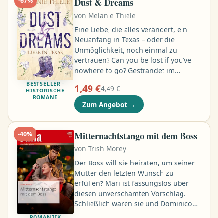
Dust & Dreams
-
67
%
was always going to be there for her
von
Melanie Thiele
…
Eine Liebe, die alles verändert, ein
Neuanfang in Texas – oder die
Unmöglichkeit, noch einmal zu
vertrauen? Can you be lost if you’ve
nowhere to go? Gestrandet im
Nirgendwo: Eigentlich wollte Hazel ins
BESTSELLER ·
1,49 €
4,49 €
sonnige L. A., um ihre zerrüttete
HISTORISCHE
ROMANE
Kindheit zu vergessen und als
Zum Angebot
→
Songwriterin durchzustarten. Doch
mitten in der texanischen Prärie gibt
ihr Wagen im Städtchen Copper Creek
Mitternachtstango mit dem Boss
-
40
%
den Geist auf. Ohne Geld und ohne
von
Trish Morey
Plan ist ein Job als Nanny auf einer
abgelegenen Ranch ihre letzte
Der Boss will sie heiraten, um seiner
Rettung …
Mutter den letzten Wunsch zu
erfüllen? Mari ist fassungslos über
diesen unverschämten Vorschlag.
Schließlich waren sie und Dominico
früher ein Paar, bis er sie kalt
ROMANTIK