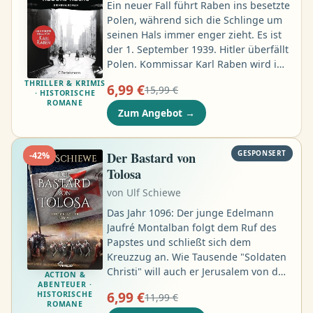
Ein neuer Fall führt Raben ins besetzte
Polen, während sich die Schlinge um
seinen Hals immer enger zieht. Es ist
der 1. September 1939. Hitler überfällt
Polen. Kommissar Karl Raben wird in
eine der Einsatzgruppen eingezogen,
THRILLER & KRIMIS
6,99 €
15,99 €
die hinter der Front Juden ermorden
· HISTORISCHE
ROMANE
sollen. Doch als er sich weigert, an
Zum Angebot
→
einer Massenerschießung
teilzunehmen, wird er zur Kripo in
Berlin zurückversetzt. Dort beschäftigt
Der Bastard von
GESPONSERT
-
42
%
ihn der Mordfall eines
Tolosa
Abteilungsleiters in Joseph Goebbels‘
von
Ulf Schiewe
Propagandaministerium …
Das Jahr 1096: Der junge Edelmann
Jaufré Montalban folgt dem Ruf des
Papstes und schließt sich dem
Kreuzzug an. Wie Tausende "Soldaten
Christi" will auch er Jerusalem von den
ACTION &
ABENTEUER ·
Ungläubigen befreien. Zugleich flieht
6,99 €
HISTORISCHE
11,99 €
Jaufré vor einer nur widerwillig
ROMANE