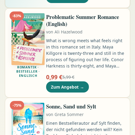
mit ihren Schwestern zu genießen.
Sonne, Familie und Dolce Vita
scheinen genau das zu sein, was sie
Problematic Summer Romance
-
83
%
braucht …
(English)
von
Ali Hazelwood
What is wrong meets what feels right
in this romance set in Italy. Maya
Killgore is twenty-three and still in the
process of figuring out her life. Conor
Harkness is thirty-eight, and Maya
ROMANTIK ·
BESTSELLER ·
cannot stop thinking about him. It's
0,99 €
ENGLISCH
5,99 €
such a cliché, it almost makes her
heart implode: older man and
Zum Angebot
→
younger woman; successful biotech
guy and struggling grad student;
brother's best friend and the girl he
Sonne, Sand und Sylt
-
75
%
never even knew existed. As Conor
von
Greta Sommer
loves to remind her, the power
dynamic is too imbalanced …
Einen Bestsellerautor auf Sylt finden,
der nicht gefunden werden will? Kein