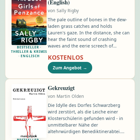
(English)
Doch Mimi, mit 22 eine der Ältesten,
von
Sally Rigby
hat einen Plan. Sie hat alles
vorbereitet …
The pale outline of bones in the dew-
laden grass catches and holds
Lauren's gaze. In the distance, she can
hear the faint sound of crashing
waves and the eerie screech of
BESTSELLER ·
THRILLER & KRIMIS
seagulls. Whose life was so brutally
KOSTENLOS
· ENGLISCH
cut short in this beautiful, lonely
place? Detective Lauren Pengelly has
Zum Angebot
→
only been part of the Penzance police
force for less than two years, but
that’s enough time to know that the
Gekreuzigt
sleepy Cornish town doesn’t see many
von
Martin Olden
murders …
Die Idylle des Dorfes Schwarzberg
wird zerstört, als die Leiche einer
Klosterschülerin gefunden wird - in
unmittelbarer Nähe der
altehrwürdigen Benediktinerabtei.
Den Fall übernimmt Kommissar Bernd
BESTSELLER ·