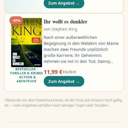
eingegangen Ehe. 14 Jahre und viele
Zum Angebot
→
grausame Schlachten später kommen
in Jaufré immer stärke Zweifel am Sinn
des Krieges auf, in dem zwischen Gut
Ihr wollt es dunkler
-
40
%
und Böse kaum zu unterscheiden ist
von
Stephen King
…
Nach einer außerweltlichen
Begegnung in den Wäldern von Maine
machen zwei Freunde urplötzlich
große Karriere; ihr Geheimnis
nehmen sie mit in den Tod. Danny
träumt von einer Leiche, die er dann
BESTSELLER ·
11,99 €
19,99 €
tatsächlich findet; in den Augen der
THRILLER & KRIMIS
· ACTION &
Polizei kann nur er der Mörder sein.
Zum Angebot
→
ABENTEUER
Vic macht Ferien in Florida, wo er eine
verschrobene alte Frau kennenlernt;
eine Bekanntschaft, die in einem
Überprüfe vor dem Download immer, ob der Preis auf Amazon noch gültig
Horrorstrudel endet …
ist — viele Angebote verfallen nach wenigen Tagen oder Stunden.