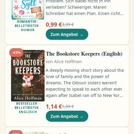
Problem. Sich dabei nicht in ihn
verlieben? Schwieriger. Maren
Schreiber hat einen Plan. Einen richtig
guten sogar: nach Sylt fahren, den
ROMANTIK ·
0,99 €
3,99 €
untergetauchten Bestsellerautor Marc
BELLETRISTIK ·
HUMOR
Bremer finden, ihn dazu bringen,
Zum Angebot
→
endlich sein zweites Buch zu
schreiben, und zurück in Hamburg
eine Beförderung einstreichen …
The Bookstore Keepers (English)
-
43
%
von
Alice Hoffman
A deeply moving short story about the
love of family and the power of
dreams. The Gibson sisters weren’t
expecting to speak to each other ever
again after Isabel ran off to New York
and left Sophie alone. But here they
BESTSELLER ·
1,14 €
1,99 €
are, years later, running the family
BELLETRISTIK ·
ENGLISCH
bookstore together on Brinkley’s
Zum Angebot
→
Island, Maine. Isabel also thought
she’d left Johnny Lenox behind, but
whether or not she knew it, Johnny