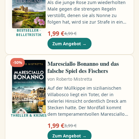
Als die junge Rose zum wiederholten
Male gegen die strengen Regeln
verstößt, denen sie als Nonne zu
folgen hat, wird sie zur Strafe in ein
Magdalen-Kloster nach Dublin
BESTSELLER ·
1,99 €
4,99 €
versetzt. In dessen angeschlossener
BELLETRISTIK
Wäscherei müssen angeblich
Zum Angebot
→
missratene Mädchen hart arbeiten …
doch in Wahrheit werden sie
rücksichtslos ausgebeutet und
Maresciallo Bonanno und das
-
50
%
geschlagen …
falsche Spiel des Fischers
von
Roberto Mistretta
Auf der Müllkippe im sizilianischen
Villabosco liegt ein Toter, der in
vielerlei Hinsicht ordentlich Dreck am
Stecken hatte. Der Mordfall kommt
dem temperamentvollen Maresciallo
THRILLER & KRIMIS
Saverio Bonanno ganz und gar
1,99 €
3,99 €
ungelegen: Er muss nicht nur seinen
Urlaub mit Tochter Vanessa absagen,
Zum Angebot
→