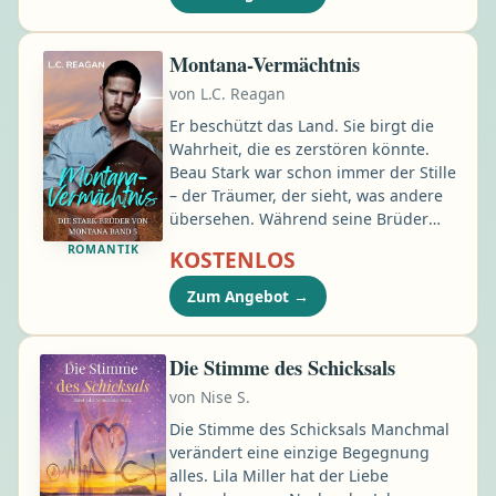
Hinterland, das für sie die letzte
Hoffnung auf Heilung und einen
Neuanfang bedeutet …
Montana-Vermächtnis
von
L.C. Reagan
Er beschützt das Land. Sie birgt die
Wahrheit, die es zerstören könnte.
Beau Stark war schon immer der Stille
– der Träumer, der sieht, was andere
übersehen. Während seine Brüder
darum kämpfen, die Stark Family
ROMANTIK
KOSTENLOS
Ranch über Wasser zu halten, arbeitet
Beau im Hintergrund, kartiert
Zum Angebot
→
Wildtierkorridore und hält nach
Bedrohungen Ausschau, die sonst
niemand bemerkt …
Die Stimme des Schicksals
von
Nise S.
Die Stimme des Schicksals Manchmal
verändert eine einzige Begegnung
alles. Lila Miller hat der Liebe