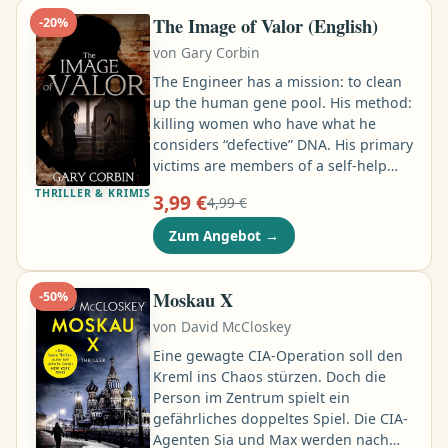
geheimnisvolle Hinweise …
The Image of Valor (English)
-
20
%
von
Gary Corbin
The Engineer has a mission: to clean
up the human gene pool. His method:
killing women who have what he
considers “defective” DNA. His primary
victims are members of a self-help
therapy group focused on body-
THRILLER & KRIMIS
3,99 €
4,99 €
shaming and body-image issues. The
group includes two of Val Dawes’s
Zum Angebot
→
closest friends–and before long, Val
becomes a target as well. Now the
youngest-ever detective in the Clayton
Moskau X
-
50
%
City Police, Val goes undercover to
von
David McCloskey
track down how the killer is
identifying and isolating his victims …
Eine gewagte CIA-Operation soll den
Kreml ins Chaos stürzen. Doch die
Person im Zentrum spielt ein
gefährliches doppeltes Spiel. Die CIA-
Agenten Sia und Max werden nach