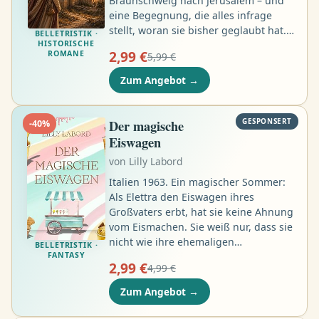
Braunschweig nach Jerusalem – und
eine Begegnung, die alles infrage
stellt, woran sie bisher geglaubt hat.
BELLETRISTIK ·
HISTORISCHE
Braunschweig zur Zeit der Kreuzzüge.
2,99 €
ROMANE
5,99 €
Unter dem Deckmantel einer frommen
Pilgerin begibt sich die junge Leonore
Zum Angebot
→
von Calven auf die gefährliche Reise
nach Jerusalem. Ihr wahres Ziel muss
um jeden Preis im Verborgenen
Der magische
GESPONSERT
-
40
%
bleiben …
Eiswagen
von
Lilly Labord
Italien 1963. Ein magischer Sommer:
Als Elettra den Eiswagen ihres
Großvaters erbt, hat sie keine Ahnung
vom Eismachen. Sie weiß nur, dass sie
nicht wie ihre ehemaligen
BELLETRISTIK ·
FANTASY
Klassenkameradinnen in Büro
2,99 €
4,99 €
arbeiten möchte. Also nimmt sie sich
das Heft vor, das sie zusammen mit
Zum Angebot
→
dem Eiswagen bekommen hat. Darin
gibt es nur neun Rezepte und viele