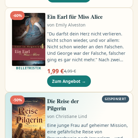
sondern ist bei den Ermittlungen auch
noch auf sich allein gestellt, da sein
Vorgesetzter aufgrund einer
Ein Earl für Miss Alice
-
60
%
kraftraubenden Liebesaffäre nur
von
Emily Alveston
bedingt einsatzfähig ist …
"Du darfst dein Herz nicht verlieren.
Nicht schon wieder, und vor allem:
Nicht schon wieder an den Falschen.
Und George war der Falsche, falscher
ging es gar nicht mehr." Nach zwei
bitteren Enttäuschungen hat Alice
BELLETRISTIK
1,99 €
4,99 €
Landon genug von der Liebe. Um ihr
gebrochenes Herz zu kurieren,
Zum Angebot
→
besucht sie ihre Tante in Schottland.
Doch unvorhergesehene Ereignisse
zwingen Alice zur Flucht - und sie
Die Reise der
GESPONSERT
-
50
%
landet bei Lord Hades, dem alles
Pilgerin
andere als ein guter Ruf vorauseilt …
von
Christiane Lind
Eine junge Frau auf geheimer Mission,
eine gefährliche Reise von