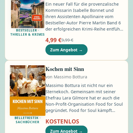
Ein neuer Fall für die provenzalische
Kommissarin Isabelle Bonnet und
ihren Assistenten Apollinaire vom
Bestseller-Autor Pierre Martin Band 6
der erfolgreichen Krimi-Reihe entführt
BESTSELLER ·
THRILLER & KRIMIS
uns in das malerische Provence-Dorf
4,99 €
9,99 €
Fragolin. Untermalt vom Summen der
Zikaden und Lavendelduft gleiten die
Zum Angebot
→
Tage in Fragolin in der Provence
friedlich vorüber. Bis das Undenkbare
geschieht und das Städtchen jäh aus
Kochen mit Sinn
dem sanften Sommerschlummer reißt:
von
Massimo Bottura
Eines Morgens findet man den
Bürgermeister Thierry – tot …
Massimo Bottura ist nicht nur ein
Sternekoch. Gemeinsam mit seiner
Ehefrau Lara Gilmore hat er auch die
Non-Profit-Organisation Food for Soul
gegründet. Food for Soul kämpft
gegen die Verschwendung von
BELLETRISTIK ·
KOSTENLOS
Lebensmitteln und setzt sich für die
SACHBÜCHER
Schwachen der Gesellschaft ein. Zur
Zum Angebot
→