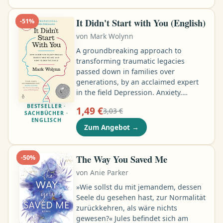
Blitzverlobung ist ein reiner Deal. Bis
Aston sie auf seine Luxusjacht einlädt
It Didn't Start with You (English)
-
51
%
und zu einer unvergesslichen Nacht
von
Mark Wolynn
der Leidenschaft verführt. Wird
Anastacias Traum vom Glück doch
A groundbreaking approach to
noch wahr …
transforming traumatic legacies
passed down in families over
generations, by an acclaimed expert
in the field Depression. Anxiety.
Chronic Pain. Phobias. Obsessive
BESTSELLER ·
1,49 €
3,03 €
thoughts. The evidence is compelling:
SACHBÜCHER ·
ENGLISCH
the roots of these difficulties may not
Zum Angebot
→
reside in our immediate life
experience or in chemical imbalances
in our brains—but in the lives of our
The Way You Saved Me
-
50
%
parents, grandparents, and even
von
Anie Parker
great-grandparents …
»Wie sollst du mit jemandem, dessen
Seele du gesehen hast, zur Normalität
zurückkehren, als wäre nichts
gewesen?« Jules befindet sich am