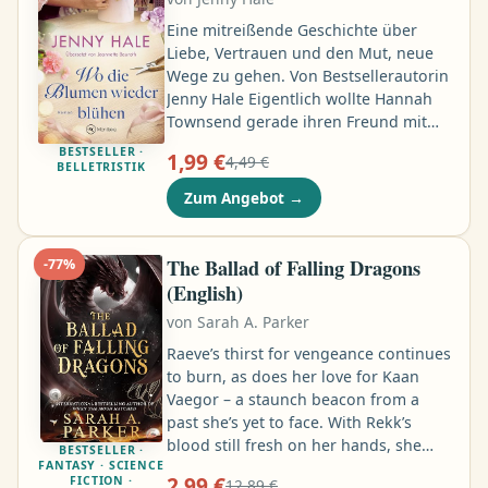
Franciszka and Helena do exactly that
…
Eine mitreißende Geschichte über
Liebe, Vertrauen und den Mut, neue
Wege zu gehen. Von Bestsellerautorin
Jenny Hale Eigentlich wollte Hannah
Townsend gerade ihren Freund mit
einem Urlaub auf Barbados
BESTSELLER ·
1,99 €
4,49 €
überraschen, als sie die Nachricht
BELLETRISTIK
erreicht, dass ihre geliebte
Zum Angebot
→
Großmutter schwer erkrankt ist.
Gestrandet am Flughafen und auf der
Suche nach einer Möglichkeit, nach
The Ballad of Falling Dragons
-
77
%
Hause zu kommen, trifft sie auf ihren
(English)
Jugendfreund Liam McGuire, der ihr
von
Sarah A. Parker
anbietet, sie mit dem Auto
mitzunehmen …
Raeve’s thirst for vengeance continues
to burn, as does her love for Kaan
Vaegor – a staunch beacon from a
past she’s yet to face. With Rekk’s
blood still fresh on her hands, she
BESTSELLER ·
FANTASY · SCIENCE
learns the world will face its most
2,99 €
FICTION ·
12,89 €