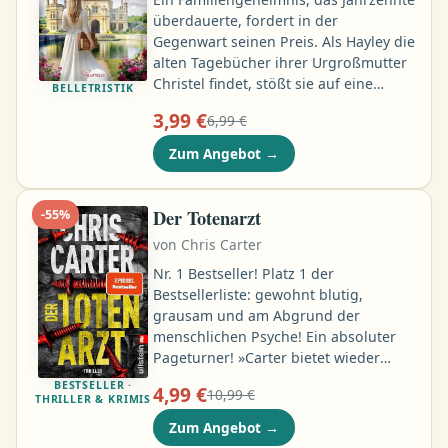
überdauerte, fordert in der
Gegenwart seinen Preis. Als Hayley die
alten Tagebücher ihrer Urgroßmutter
Christel findet, stößt sie auf eine
BELLETRISTIK
tragische Liebesgeschichte voller
3,99 €
6,99 €
Geheimnisse. Die Aufzeichnungen
erzählen von Christels Zeit in England,
Zum Angebot
→
ihrer verbotenen Liebe zu William
Whitmore und den dramatischen
Ereignissen, die sie zur Flucht
Der Totenarzt
-
55
%
zwangen …
von
Chris Carter
Nr. 1 Bestseller! Platz 1 der
Bestsellerliste: gewohnt blutig,
grausam und am Abgrund der
menschlichen Psyche! Ein absoluter
Pageturner! »Carter bietet wieder
Höchstspannung mit überzeugenden
BESTSELLER ·
4,99 €
10,99 €
Twists.« Westfälische Nachrichten
THRILLER & KRIMIS
Chris Carter hat jahrelang als
Zum Angebot
→
Kriminalpsychologe für die Polizei in