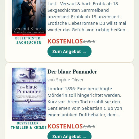
brauchen keine perfekten Mahlzeiten,
Lust - Versaut & hart: Erotik ab 18
sie brauchen echte Erlebnisse am
Sexgeschichten Sammelband
Tisch …
unzensiert Erotik ab 18 unzensiert -
Erotische Liebesromane Du willst mal
wieder das Gefühl von richtig heißen
Begegnungen erleben? Deiner
BELLETRISTIK ·
KOSTENLOS
3,99 €
Fantasie ein bisschen auf die Sprünge
SACHBÜCHER
helfen oder dich einfach nur einer
Zum Angebot
→
Geschichte hingeben? Dann sind diese
unzensierten Sexgeschichten genau
das Richtige für dich. Hier erhältst du
Der blaue Pomander
ein sexuelles Abenteuer der Lust und
von
Sophie Oliver
Leidenschaft. Tauche ein in eine Welt
voller Erotik & spannenden
London 1896: Eine berüchtigte
Erlebnissen …
Mörderin soll hingerichtet werden.
Kurz vor ihrem Tod erzählt sie den
Gentlemen vom Sebastian Club von
einem antiken Duftbehälter, dem
legendäre Heilkräfte nachgesagt
BESTSELLER ·
KOSTENLOS
7,99 €
werden. Gibt es ihn wirklich? Oder ist
THRILLER & KRIMIS
der blaue Pomander nur das
Zum Angebot
→