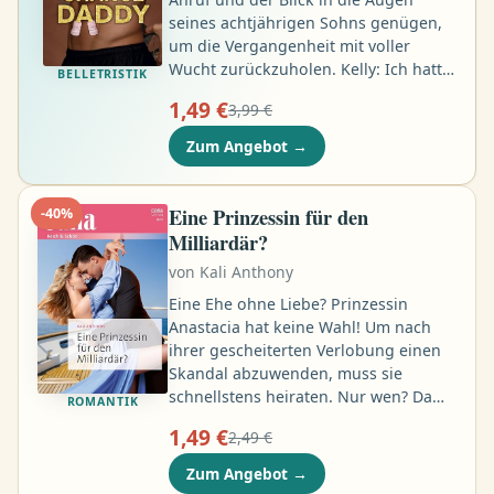
seines achtjährigen Sohns genügen,
um die Vergangenheit mit voller
Wucht zurückzuholen. Kelly: Ich hatte
BELLETRISTIK
schon immer ein furchtbar schlechtes
1,49 €
3,99 €
Timing. Doch Camden kurz nach
seiner Verlobung anzurufen und ihm
Zum Angebot
→
zu sagen, dass unser gemeinsamer
Sohn ihn kennenlernen möchte? Nach
fast neun Jahren, in denen er nicht
Eine Prinzessin für den
-
40
%
einmal wusste, dass er einen Sohn
Milliardär?
hat? Das ist der unangefochtene
von
Kali Anthony
Weltrekord in schlechtem Timing …
Eine Ehe ohne Liebe? Prinzessin
Anastacia hat keine Wahl! Um nach
ihrer gescheiterten Verlobung einen
Skandal abzuwenden, muss sie
schnellstens heiraten. Nur wen? Da
ROMANTIK
kommt es gerade recht, dass der
1,49 €
2,49 €
attraktive Milliardär Aston Lane
dringend eine Ehefrau braucht, damit
Zum Angebot
→
er sein Erbe nicht verliert. Ihre