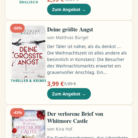
devastating moonfall yet, forcing her
ENGLISCH
to pick a path: chase death, or life.
Zum Angebot
→
Desperate to save his kingdom from
ruin, Kaan’s crown has never felt so
heavy. His many larks to scattered
Deine größte Angst
-
50
%
friends and family remain
von
Matthias Bürgel
unanswered, and time is running out
…
Der Täter ist näher, als du denkst ...
Die Weihnachtszeit ist alles andere als
besinnlich in Konstanz: Die Besucher
des Weihnachtsmarkts erwartet ein
grauenvoller Anschlag. Ein
Amokfahrer fährt in die Menge und
THRILLER & KRIMIS
3,99 €
7,99 €
lässt viele Tote zurück - und acht
Überlebende. Eigentlich wollte Falk
Zum Angebot
→
Hagedorn sich von den Ermittlungen
fernhalten. Doch der Trauma-
Therapeut und ehemalige LKA-
Der verlorene Brief von
-
43
%
Fallermittler soll den Überlebenden
Whitmore Castle
helfen, das grausame Attentat zu
von
Kira Hof
verarbeiten …
Ein Familiengeheimnis, das Jahrzehnte