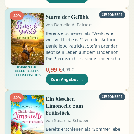
Hirngespinst einer Geisteskranken?
Um der Sache auf den Grund zu
gehen, reisen die Ermittler nach
Sturm der Gefühle
GESPONSERT
-
80
%
Salzburg, ins Kaiserreich Österreich-
von
Danielle A. Patricks
Ungarn …
Bereits erschienen als "Weißt wie
wertvoll Liebe ist?" von der Autorin
Danielle A. Patricks. Stefan Brender
liebt sein Leben auf dem Lindenhof.
Die Pferdezucht ist seine Leidenschaft,
die Arbeit erfüllt ihn, und als
ROMANTIK ·
0,99 €
4,99 €
überzeugter Junggeselle hat er längst
BELLETRISTIK ·
LITERARISCHES
seinen Frieden mit der Vergangenheit
Zum Angebot
→
geschlossen. Seit einer bitteren
Enttäuschung vor vielen Jahren hält er
die Liebe auf Abstand. Doch dann tritt
Ein bisschen
GESPONSERT
-
80
%
Julia Felber in sein Leben …
Limoncello zum
Frühstück
von
Susanna Schober
Bereits erschienen als "Sommerliebe