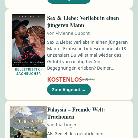
Weltausstellung 2015 in Mailand rief
Bottura gemeinsam mit der Caritas
Ambrosiana das Refettorio
Sex & Liebe: Verliebt in einen
Ambrosiano ins Leben: eine neue Art
jüngeren Mann
von Suppenküche …
von
Vivienne Dupont
Sex & Liebe: Verliebt in einen jüngeren
Mann - Erotische Liebesromane ab 18
unzensiert Du willst mal wieder das
Gefühl von richtig heißen
Begegnungen erleben? Deiner
BELLETRISTIK ·
SACHBÜCHER
Fantasie ein bisschen auf die Sprünge
KOSTENLOS
3,99 €
helfen oder dich einfach nur einer
Geschichte hingeben? Dann ist dieser
Zum Angebot
→
erotische Liebesroman genau das
Richtige für dich. Hier erhältst du ein
sexuelles Abenteuer der Lust und
Falaysia – Fremde Welt:
Leidenschaft. Tauche ein in eine Welt
Trachonien
voller Erotik & spannenden
von
Ina Linger
Erlebnissen …
Als Geisel des gefährlichen