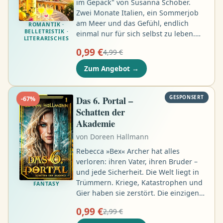
im Gepäck" von Susanna Schober.
Zwei Monate Italien, ein Sommerjob
am Meer und das Gefühl, endlich
ROMANTIK ·
BELLETRISTIK ·
einmal nur für sich selbst zu leben.
LITERARISCHES
Als Bianca in Jesolo ankommt, riecht
0,99 €
4,99 €
die Luft nach Salz, Sonnencreme und
Abenteuer. Zwischen goldenen
Zum Angebot
→
Stränden, warmen Nächten und
einem Alltag voller Gäste, Gelächter
und Limoncello scheint plötzlich alles
Das 6. Portal –
GESPONSERT
-
67
%
möglich …
Schatten der
Akademie
von
Doreen Hallmann
Rebecca »Bex« Archer hat alles
verloren: ihren Vater, ihren Bruder –
und jede Sicherheit. Die Welt liegt in
Trümmern. Kriege, Katastrophen und
FANTASY
Gier haben sie zerstört. Die einzigen
Auswege sind die Portale – doch nur
0,99 €
2,99 €
wenige Auserwählte können sie