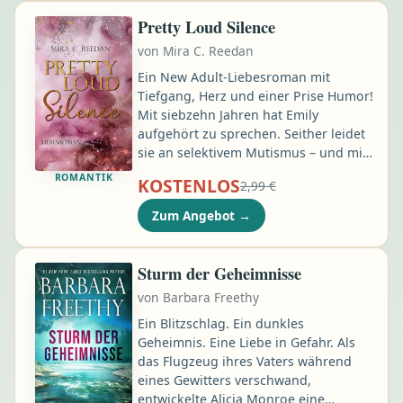
verlangt nach ihr: Ein Mörder
verwendet die gleiche Signatur wie ihr
Pretty Loud Silence
alter Mentor. Und sie brauchen Dylan,
von
Mira C. Reedan
um ihn aufzuhalten, bevor es zu spät
ist …
Ein New Adult-Liebesroman mit
Tiefgang, Herz und einer Prise Humor!
Mit siebzehn Jahren hat Emily
aufgehört zu sprechen. Seither leidet
sie an selektivem Mutismus – und mit
jedem Tag schwindet die Hoffnung,
ROMANTIK
KOSTENLOS
2,99 €
ihre Stimme jemals wiederzufinden.
Im Alltag kämpft sie mit
Zum Angebot
→
Selbstzweifeln und Unsicherheiten.
Die Dämonen der Vergangenheit
halten sie fest umklammert. Und
Sturm der Geheimnisse
obwohl sie von der großen Liebe
von
Barbara Freethy
träumt, glaubt sie nicht daran, sie je
selbst erleben zu dürfen …
Ein Blitzschlag. Ein dunkles
Geheimnis. Eine Liebe in Gefahr. Als
das Flugzeug ihres Vaters während
eines Gewitters verschwand,
entwickelte Alicia Monroe eine