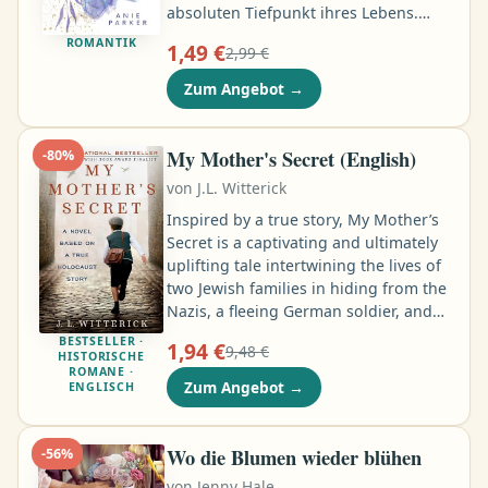
absoluten Tiefpunkt ihres Lebens.
Und dann verschwindet auch noch ihr
ROMANTIK
1,49 €
2,99 €
Bruder Noah für eine Zeitlang und
bittet seinen besten Freund David,
Zum Angebot
→
während seiner Abwesenheit ein Auge
auf sie zu haben. Dass sie aus
Geldmangel zu dem fast sechs Jahre
My Mother's Secret (English)
-
80
%
älteren David ziehen muss, macht die
von
J.L. Witterick
Katastrophe perfekt, denn: Die beiden
sind wie Feuer und Öl …
Inspired by a true story, My Mother’s
Secret is a captivating and ultimately
uplifting tale intertwining the lives of
two Jewish families in hiding from the
Nazis, a fleeing German soldier, and
the mother and daughter who save
BESTSELLER ·
1,94 €
9,48 €
them all. Franciszka and her daughter,
HISTORISCHE
ROMANE ·
Helena, are simple, ordinary
Zum Angebot
→
ENGLISCH
people...until 1939, when the Nazis
invade their homeland. Providing
shelter to Jews in Nazi-occupied
Wo die Blumen wieder blühen
-
56
%
Poland is a death sentence, but
von
Jenny Hale