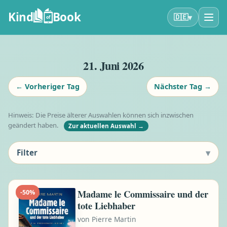
Kind
Book
▾
🇩🇪
of
21. Juni 2026
←
Vorheriger Tag
Nächster Tag
→
Hinweis: Die Preise älterer Auswahlen können sich inzwischen
geändert haben.
Zur aktuellen Auswahl
→
▾
Filter
Madame le Commissaire und der
-
50
%
tote Liebhaber
von
Pierre Martin