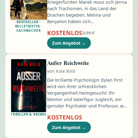
Kriegerfürsten Marek muss sich Jenna
nach Trachonien, in das Land der
Drachen begeben. Melina und
Benjamin haben sich
BESTSELLER ·
BELLETRISTIK ·
zusammengerauft, um hinter die
SACHBÜCHER
KOSTENLOS
3,99 €
Geheimnisse des undurchsichtigen
Zauberers Demeon zu kommen. Sie
Zum Angebot
→
hoffen, damit Jenna und Leon besser
helfen zu können, den Weg in ihre
Welt zurückzufinden. Bei ihren
Außer Reichweite
Nachforschungen stoßen sie auf
von
Kate Bold
Informationen, die andeuten …
Die brillante Psychologin Dylan First
wird von ihrer schrecklichen
Vergangenheit heimgesucht: Ihr
Mentor und Vaterfigur zugleich, ein
genialer Psychiater und Professor, war
insgeheim ein Serienmörder. Heute
THRILLER & KRIMIS
KOSTENLOS
steckt er hinter Gittern, doch als die
Welt von Dylan auf dem Kopf steht,
Zum Angebot
→
taucht plötzlich das FBI auf und