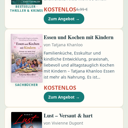
Besessenheit für Blitze. Heute arbeitet
BESTSELLER ·
KOSTENLOS
6,99 €
sie als Fotojournalistin in Miami und
THRILLER & KRIMIS
jagt nachts Stürmen hinterher. In
Zum Angebot
→
einem Blitzlicht glaubt sie, einen Mord
zu sehen – doch am Tatort gibt es
keine Leiche, nur eine Militärmarke,
Essen und Kochen mit Kindern
die zu einer vermissten Frau gehört.
von
Tatjana Khanloo
Dort trifft sie auf Michael Cordero –
einen Mann voller Geheimnisse …
Familienküche, Esskultur und
kindliche Entwicklung, praxisnah,
liebevoll und alltagstauglich Kochen
mit Kindern – Tatjana Khanloo Essen
ist mehr als Nahrung. Es ist
Geborgenheit, Neugier,
SACHBÜCHER
KOSTENLOS
Familienmomente und manchmal
auch Chaos. Dieses Buch begleitet
Zum Angebot
→
dich ehrlich, herzlich und
wissenschaftlich fundiert durch den
Familienalltag rund ums Essen. Als
Lust – Versaut & hart
Diplom-Pädagogin und Kita-Leiterin
von
Vivienne Dupont
weiß Tatjana Khanloo: Kinder