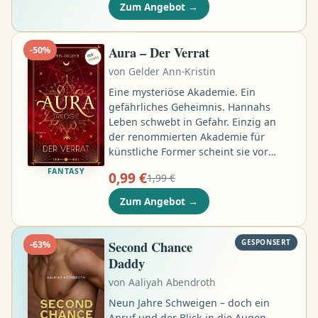
betreten. Bex ist eine von ihnen. Aber
Zum Angebot
→
sie ist keine Heldin. Sie tut das Nötige,
um zu überleben. Um ihre Mutter aus
den Slums von Crownhaven zu retten,
Aura – Der Verrat
-
50
%
braucht sie einen Platz an der
von
Gelder Ann-Kristin
Akademie der Jumper – der Elite, die
durch die Portale reist …
Eine mysteriöse Akademie. Ein
gefährliches Geheimnis. Hannahs
Leben schwebt in Gefahr. Einzig an
der renommierten Akademie für
künstliche Former scheint sie vor
ihrem gefährlichen Widersacher in
FANTASY
0,99 €
1,99 €
Sicherheit zu sein. Doch selbst hinter
den altehrwürdigen Mauern der
Zum Angebot
→
Institution muss sie unerkannt
bleiben. Denn Hannahs Gabe ist um
ein Vielfaches stärker ausgeprägt als
Second Chance
GESPONSERT
-
63
%
die Gabe ihrer Kommilitonen …
Daddy
von
Aaliyah Abendroth
Neun Jahre Schweigen – doch ein
Anruf und der Blick in die Augen