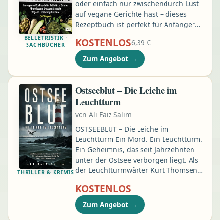
oder einfach nur zwischendurch Lust
auf vegane Gerichte hast – dieses
Rezeptbuch ist perfekt für Anfänger
und Fortgeschrittene gleichermaßen.
BELLETRISTIK ·
KOSTENLOS
6,39 €
Hier findest du klasse Ideen, wie du
SACHBÜCHER
deine vegane Ernährung noch
Zum Angebot
→
abwechslungsreicher gestalten
kannst. Auch wenn sich Gäste
angesagt haben, die vegan essen
Ostseeblut – Die Leiche im
wollen, wirst du hier eine Vielzahl an
Leuchtturm
leckeren Gerichten finden, die
von
Ali Faiz Salim
garantiert allen schmecken.
OSTSEEBLUT – Die Leiche im
Leuchtturm Ein Mord. Ein Leuchtturm.
Ein Geheimnis, das seit Jahrzehnten
unter der Ostsee verborgen liegt. Als
der Leuchtturmwärter Kurt Thomsen
THRILLER & KRIMIS
tot aufgefunden wird, glaubt die
KOSTENLOS
Polizei an Selbstmord. Doch seine
Tochter Jana ist überzeugt: Jemand
Zum Angebot
→
hat ihren Vater zum Schweigen