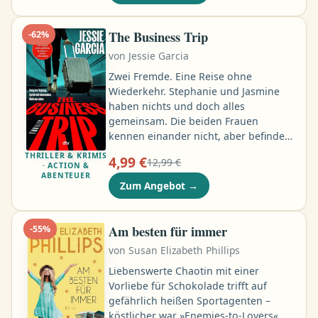
geeignete Partnerin zu finden. Vivian
Euling arbeitet hinter den Kulissen als
Stylistin und hat damit ihren
The Business Trip
-
62
%
absoluten Traumjob ergattert …
von
Jessie Garcia
Zwei Fremde. Eine Reise ohne
Wiederkehr. Stephanie und Jasmine
haben nichts und doch alles
gemeinsam. Die beiden Frauen
kennen einander nicht, aber befinden
sich im selben Flugzeug – die
THRILLER & KRIMIS
4,99 €
12,99 €
erfolgreiche Stephanie auf einer
· ACTION &
ABENTEUER
Geschäftsreise und die mittellose
Zum Angebot
→
Jasmine auf der Flucht vor ihrem
gewalttätigen Freund. Dann
verschwinden sie spurlos. Einige Tage
Am besten für immer
-
55
%
später schreiben sie ihren Freunden
von
Susan Elizabeth Phillips
die exakt gleiche SMS über denselben
Mann. Und plötzlich werden ihre
Liebenswerte Chaotin mit einer
Nachrichten immer verstörender .. …
Vorliebe für Schokolade trifft auf
gefährlich heißen Sportagenten –
köstlicher war »Enemies-to-Lovers«