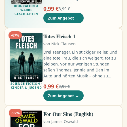
Band zerstören. Nicht einmal die
BIOGRAFIEN &
0,99 €
3,99 €
Dinge, die er getan hatte. Eine Mutter
WAHRE
GESCHICHTEN
würde ihr Kind immer beschützen,
Zum Angebot
→
oder? Wer ist die geheimnisvolle Frau,
von der Hauptkommissar Stutter in
ein zunächst harmlos scheinendes
Totes Fleisch 1
-
67
%
Gespräch verwickelt wird …
von
Nick Clausen
Drei Teenager. Ein stickiger Keller. Und
eine tote Frau, die sich weigert, tot zu
bleiben. Vor nur wenigen Stunden
saßen Thomas, Jennie und Dan im
Auto und hörten Musik – ohne zu
ahnen, dass die Welt kurz vor dem
SCIENCE FICTION ·
0,99 €
2,99 €
Zusammenbruch stand. Doch dann
KINDER & JUGEND
kamen sie zum Haus der alten Frau.
Zum Angebot
→
Und dort begann der Albtraum. Jetzt
sind sie gefangen. Eingeschlossen im
Keller, während sie draußen vor der
For Our Sins (English)
-
92
%
Tür wartet. Kratzend. Stöhnend.
von
James Oswald
Geduldig. Unerbittlich …