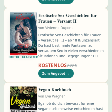
jeden Dienstag, mit einem kleinen
gelben Herz. Drei Monate später steht
sie auf Naxos: achtunddreißig, frisch
Erotische Sex-Geschichten für
getrennt, mit genau einer Handtasche
Frauen – Versaut II
und einem Koffer, der es bis Mailand
von
Vivienne Dupont
geschafft hat und nicht weiter …
Erotische Sex-Geschichten für Frauen
– Versaut Teil II – ab 18 & unzensiert
Du hast bestimmte Fantasien zu
versautem Sex in vielen verschiedenen
Situationen und Begegnungen? Du
EROTIK · KLASSIKER
suchst nach neuer Inspiration für
KOSTENLOS
3,99 €
deinen nächsten Urlaub, das nächste
Tinderdate oder eine besondere
Zum Angebot
→
Massage? Dann sind diese erotischen
Kurzgeschichten genau das Richtige
für dich. Hier erhältst du ein
Vegan Kochbuch
versautes, sexuelles Abenteuer der
von
Eva Wagner
Lust und Leidenschaft in fünf
tabulosen Kurzgeschichten …
Egal ob du dich bewusst für eine
vegane Lebensweise entschieden hast