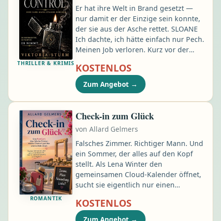
der Macht, sich in einen Phönix zu
Er hat ihre Welt in Brand gesetzt —
verwandeln …
nur damit er der Einzige sein konnte,
der sie aus der Asche rettet. SLOANE
Ich dachte, ich hätte einfach nur Pech.
Meinen Job verloren. Kurz vor der
Zwangsräumung. Im eiskalten Regen
THRILLER & KRIMIS
KOSTENLOS
stehend, mit genau zweiundfünfzig
Dollar in der Tasche. Ich dachte, das
Zum Angebot
→
Universum würde mich bestrafen. Ich
wusste nicht, dass dieses Universum
einen Namen hatte. Vance Sterling.
Check-in zum Glück
Maßgeschneiderter Anzug. Augen so
von
Allard Gelmers
schwarz wie ein Abgrund …
Falsches Zimmer. Richtiger Mann. Und
ein Sommer, der alles auf den Kopf
stellt. Als Lena Winter den
gemeinsamen Cloud-Kalender öffnet,
sucht sie eigentlich nur einen
Zahnarzttermin. Stattdessen findet sie
ROMANTIK
KOSTENLOS
den Beweis für die Affäre ihres
Mannes — pünktlich eingetragen,
Zum Angebot
→