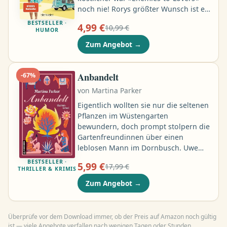
noch nie! Rorys größter Wunsch ist es,
als Chocolatiere in ihrem eigenen
BESTSELLER ·
4,99 €
10,99 €
Laden zu arbeiten. Doch der Traum
HUMOR
liegt in weiter Ferne, das liebe Geld …
Zum Angebot
→
Auf einer Party zu Ehren ihres Bruders
Clint, einem millionenschweren
Football Star …
Anbandelt
-
67
%
von
Martina Parker
Eigentlich wollten sie nur die seltenen
Pflanzen im Wüstengarten
bewundern, doch prompt stolpern die
Gartenfreundinnen über einen
leblosen Mann im Dornbusch. Uwe
Rohbeuschl, bekannt für seinen
BESTSELLER ·
5,99 €
17,99 €
unstillbaren Durst und seine
THRILLER & KRIMIS
blühende Fantasie, ist überzeugt: Die
Zum Angebot
→
sagenumwobenen Weinberghexen
stecken dahinter. Dass man mit fünf
Promille zu übersinnlichen
Überprüfe vor dem Download immer, ob der Preis auf Amazon noch gültig
Eingebungen neigt, ist im
ist — viele Angebote verfallen nach wenigen Tagen oder Stunden.