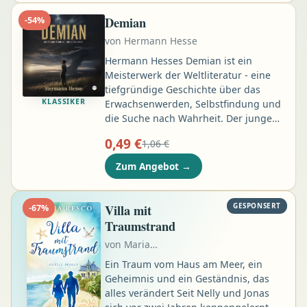
gebracht. Gemeinsam mit der
hartnäckigen Ermittlerin Doreen
Demian
-
54
%
Albrecht folgt sie einer Spur aus
von
Hermann Hesse
Lügen, Angst und dunklen
Familiengeheimnissen …
Hermann Hesses Demian ist ein
Meisterwerk der Weltliteratur - eine
tiefgründige Geschichte über das
KLASSIKER
Erwachsenwerden, Selbstfindung und
die Suche nach Wahrheit. Der junge
Emil Sinclair lebt in einer geschützten,
0,49 €
1,06 €
geordneten Welt. Doch die
Begegnung mit dem rätselhaften Max
Zum Angebot
→
Demian verändert alles. Schritt für
Schritt öffnet sich Sinclair einer neuen
Wirklichkeit, in der Moral, Religion
Villa mit
GESPONSERT
-
67
%
und Freiheit andere Bedeutungen
Traumstrand
bekommen …
von
Maria…
Ein Traum vom Haus am Meer, ein
Geheimnis und ein Geständnis, das
alles verändert Seit Nelly und Jonas