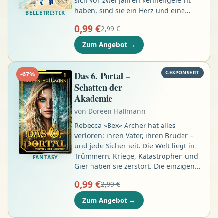
sich vor zwei Jahren kennengelernt
haben, sind sie ein Herz und eine
BELLETRISTIK
Seele. Das Einzige, was zu ihrem Glück
0,99 €
2,99 €
noch fehlt, ist eine gemeinsame
Wohnung, besser noch, ein kleines
Zum Angebot
→
Haus am Meer. Nach langer Suche tut
sich die Möglichkeit auf, ein
charmantes Reetdachhaus zu
Das 6. Portal –
GESPONSERT
-
67
%
übernehmen, in das Nelly sich sofort
Schatten der
verliebt …
Akademie
von
Doreen Hallmann
Rebecca »Bex« Archer hat alles
verloren: ihren Vater, ihren Bruder –
und jede Sicherheit. Die Welt liegt in
Trümmern. Kriege, Katastrophen und
FANTASY
Gier haben sie zerstört. Die einzigen
Auswege sind die Portale – doch nur
0,99 €
2,99 €
wenige Auserwählte können sie
betreten. Bex ist eine von ihnen. Aber
Zum Angebot
→
sie ist keine Heldin. Sie tut das Nötige,
um zu überleben. Um ihre Mutter aus