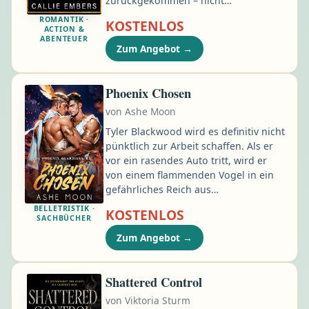
zurückgekommen – nicht
seinetwegen. Sie kam wegen der
ROMANTIK ·
KOSTENLOS
Arbeit. Wegen eines Abschlusses.
ACTION &
ABENTEUER
Wegen allem, außer wegen des
Zum Angebot
→
Feuerwehrchefs, der immer noch
genau weiß, wie er sie aus dem
Gleichgewicht bringt. Brady Mills ist
Phoenix Chosen
der Mann, auf den sich alle verlassen.
von
Ashe Moon
Ruhig. Kontrolliert. Unerschütterlich …
Tyler Blackwood wird es definitiv nicht
pünktlich zur Arbeit schaffen. Als er
vor ein rasendes Auto tritt, wird er
von einem flammenden Vogel in ein
gefährliches Reich aus
Gestaltwandlern und Magie entführt,
BELLETRISTIK ·
KOSTENLOS
das direkt aus antiken Mythen
SACHBÜCHER
stammt. Er hatte sich immer eine
Zum Angebot
→
Chance gewünscht, sein Leben neu zu
beginnen—aber nicht so. Kaum dort,
wird Tyler von Monstern verschleppt
Shattered Control
und von Kalistratos gerettet, einem
von
Viktoria Sturm
rauen, gutaussehenden Schurken mit