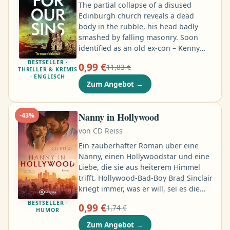
The partial collapse of a disused
Edinburgh church reveals a dead
body in the rubble, his head badly
smashed by falling masonry. Soon
identified as an old ex-con – Kenny
Morgan – his death is put down to a
BESTSELLER ·
0,99 €
11,83 €
heart attack and deemed non-
THRILLER & KRIMIS
· ENGLISCH
suspicious. Tony McLean is
Zum Angebot
→
approached by a notorious crime lord
who suggests the police should be
looking into Morgan's death more
Nanny in Hollywood
-
43
%
closely. Despite struggling with his
von
CD Reiss
recent retirement, he is reluctant to
involve himself …
Ein zauberhafter Roman über eine
Nanny, einen Hollywoodstar und eine
Liebe, die sie aus heiterem Himmel
trifft. Hollywood-Bad-Boy Brad Sinclair
kriegt immer, was er will, sei es die
begehrte Filmrolle oder das sexy
BESTSELLER ·
0,99 €
1,74 €
Bikinimodel, das ihm keinen Wunsch
HUMOR
abschlagen kann. Doch als das
Zum Angebot
→