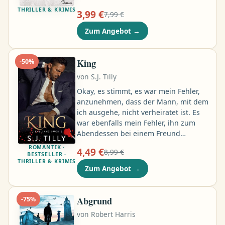
Serienmörder, um seine Opfer
THRILLER & KRIMIS
3,99 €
7,99 €
anschließend spektakulär in Szene zu
setzen! Die ungewöhnliche Mordserie
Zum Angebot
→
weckt das Interesse von Fallanalytiker
Falk Hagedorn. Nach anfänglichem
Zögern willigt er ein, die Polizei bei
King
-
50
%
ihren Ermittlungen zu unterstützen …
von
S.J. Tilly
Okay, es stimmt, es war mein Fehler,
anzunehmen, dass der Mann, mit dem
ich ausgehe, nicht verheiratet ist. Es
war ebenfalls mein Fehler, ihn zum
Abendessen bei einem Freund
mitzunehmen, nur um dann
ROMANTIK ·
4,49 €
8,99 €
herauszufinden, dass mein Freund
BESTSELLER ·
THRILLER & KRIMIS
auch mit seiner Frau befreundet ist –
Zum Angebot
→
denn, siehe da, er ist verheiratet. Rein
zufällig ist ebendiese Frau genau an
diesem Abend auch bei meinem
Abgrund
-
75
%
Freund zu Hause, weil ihr Mann
von
Robert Harris
angeblich arbeitenmusste. Ihr seid