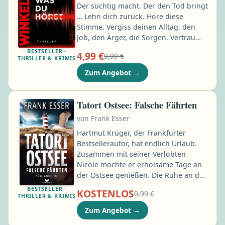
Der süchtig macht. Der den Tod bringt
… Lehn dich zurück. Höre diese
Stimme. Vergiss deinen Alltag, den
Job, den Ärger, die Sorgen. Vertrau
dich den Worten an. Sie sind nur für
BESTSELLER ·
4,99 €
9,99 €
dich. Aber Vorsicht: Wenn du einmal
THRILLER & KRIMIS
gefangen bist in dieser Welt, kommst
Zum Angebot
→
du nicht mehr hinaus. Diese Stimme –
sie ist das Letzte, was du hörst. Sarah
ist süchtig nach dem Podcast
Tatort Ostsee: Falsche Fährten
«Hörgefühlt» …
von
Frank Esser
Hartmut Krüger, der Frankfurter
Bestsellerautor, hat endlich Urlaub.
Zusammen mit seiner Verlobten
Nicole möchte er erholsame Tage an
der Ostsee genießen. Die Ruhe an der
Küste, die Nähe zu Nicole und die
BESTSELLER ·
KOSTENLOS
0,99 €
Zeit, an seinem neuen Krimi zu
THRILLER & KRIMIS
arbeiten – nichts könnte schöner sein.
Zum Angebot
→
Doch dann wird Hartmuts Welt