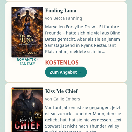
erschüttert. Kurz nach der Ankunft
wird Nicole auf perfide Art und Weise
Finding Luna
in der Ostsee ertränkt …
von
Becca Fanning
Maryellen Forsythe-Drew – El für ihre
Freunde – hatte sich nie viel aus Blind
Dates gemacht. Aber als sie an jenem
Samstagabend in Ryans Restaurant
Platz nahm, meldete sich ihr
Bauchgefühl mit einer Intensität, die
ROMANTIK ·
KOSTENLOS
sie nicht ignorieren konnte. Ryan war
FANTASY
alles, was sie sich nicht erwartet hatte:
Zum Angebot
→
umwerfend, reich, ehrlich – und
trotzdem sah er sie auf eine Art an,
die sie zu vergessen ließ, was
Kiss Me Chief
Annabels ewig kritische Stimme ihr
von
Callie Embers
über ihr Äußeres eingeflüstert hatte …
Vor fünf Jahren ist sie gegangen. Jetzt
ist sie zurück – und der Mann, den sie
geliebt hat, hat sie nie vergessen. Lexi
Stewart ist nicht nach Thunder Valley