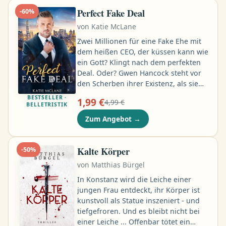
Liebe bekennen würde, hat sie ihn
Perfect Fake Deal
-
60
%
nach einer einzigen Nacht vor sieben
von
Katie McLane
Monaten sofort verlassen …
Zwei Millionen für eine Fake Ehe mit
dem heißen CEO, der küssen kann wie
ein Gott? Klingt nach dem perfekten
Deal. Oder? Gwen Hancock steht vor
den Scherben ihrer Existenz, als sie
sich in jener Nacht auf ein Trinkspiel
BESTSELLER ·
1,99 €
4,99 €
einlässt und diesen faszinierend sexy
BELLETRISTIK
Typen küsst. Dummerweise läuft ihr
Zum Angebot
→
Taylor Fleming wenige Tage später
erneut über den Weg. Als CEO der
Firma, mit der sie zukünftig
Kalte Körper
-
50
%
zusammenarbeiten will …
von
Matthias Bürgel
In Konstanz wird die Leiche einer
jungen Frau entdeckt, ihr Körper ist
kunstvoll als Statue inszeniert - und
tiefgefroren. Und es bleibt nicht bei
einer Leiche ... Offenbar tötet ein