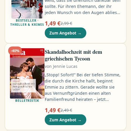
weiß, dass sie unendlich dankbar sein
sollte. Für ihren Ehemann, der ihr
jeden Wunsch von den Augen abliest
und sie liebevoll umsorgt, seit sie an
BESTSELLER ·
1,49 €
2,99 €
einer rätselhaften Krankheit leidet, für
THRILLER & KRIMIS
die es keine Heilung zu geben scheint.
Zum Angebot
→
Für ihre süße kleine Tochter, der sie
nur in die Augen sehen muss, um zu
wissen, was wahres Glück bedeutet …
Skandalhochzeit mit dem
-
40
%
griechischen Tycoon
von
Jennie Lucas
„Stopp! Sofort!“ Bei der tiefen Stimme,
die durch die Kirche hallt, beginnt
Emmie zu zittern. Gerade wollte sie
aus Vernunftgründen einen alten
Familienfreund heiraten – jetzt
BELLETRISTIK
unterbricht Theo Katrakis ihre
1,49 €
2,49 €
Hochzeit. Der mächtige Grieche ist ihr
Ex-Boss und der Vater ihres
Zum Angebot
→
ungeborenen Kindes. Aber weil sie
überzeugt ist, dass er sich niemals zur