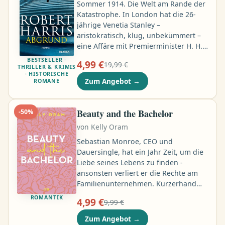
verwirrt? Gut. Ich auch …
Sommer 1914. Die Welt am Rande der
Katastrophe. In London hat die 26-
jährige Venetia Stanley –
aristokratisch, klug, unbekümmert –
eine Affäre mit Premierminister H. H.
Asquith, einem Mann, der mehr als
BESTSELLER ·
4,99 €
19,99 €
doppelt so alt ist wie sie. Er schreibt
THRILLER & KRIMIS
· HISTORISCHE
ihr wie besessen Liebesbriefe und teilt
Zum Angebot
→
ROMANE
ihr die heikelsten Staatsgeheimnisse
mit. Während Asquith das Land
unfreiwillig in den Krieg gegen
Beauty and the Bachelor
-
50
%
Deutschland führt …
von
Kelly Oram
Sebastian Monroe, CEO und
Dauersingle, hat ein Jahr Zeit, um die
Liebe seines Lebens zu finden -
ansonsten verliert er die Rechte am
Familienunternehmen. Kurzerhand
macht er bei der Reality-TV-Show
ROMANTIK
4,99 €
9,99 €
"Marry Me" mit, doch er hat wenig
Hoffnung, dort tatsächlich eine
Zum Angebot
→