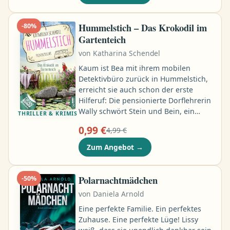
Schicksal ihm eine Fünfjährige mit
Grübchen aus einer vergessenen
Beziehung präsentiert, steht sein
Hummelstich – Das Krokodil im
-
80
%
Leben plötzlich kopf …
Gartenteich
von
Katharina Schendel
Kaum ist Bea mit ihrem mobilen
Detektivbüro zurück in Hummelstich,
erreicht sie auch schon der erste
Hilferuf: Die pensionierte Dorflehrerin
Wally schwört Stein und Bein, ein
THRILLER & KRIMIS
ausgewachsenes Krokodil in ihrem
0,99 €
4,99 €
Gartenteich gesehen zu haben. Hat
die ältere Dame mal wieder beim
Zum Angebot
→
Pfefferminzlikör trinken zu tief ins
Glas geschaut? Als sie wenig später
tot auf ihrer Hollywoodschaukel
Polarnachtmädchen
-
50
%
aufgefunden wird, macht sich Panik in
von
Daniela Arnold
Hummelstich breit …
Eine perfekte Familie. Ein perfektes
Zuhause. Eine perfekte Lüge! Lissy