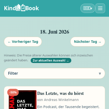
Kind
Book
▾
🇩🇪
of
18. Juni 2026
←
Vorheriger Tag
Nächster Tag
→
Hinweis: Die Preise älterer Auswahlen können sich inzwischen
geändert haben.
Zur aktuellen Auswahl
→
▾
Filter
Das Letzte, was du hörst
-
50
%
von
Andreas Winkelmann
Ein Podcast, der Tausende begeistert.