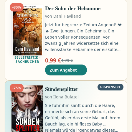
den Slums von Crownhaven zu retten,
Der Sohn der Hebamme
-
80
%
braucht sie einen Platz an der
von
Dani Haviland
Akademie der Jumper – der Elite, die
durch die Portale reist …
Jetzt für begrenzte Zeit im Angebot! 💔
🔥 Zwei Jungen. Ein Geheimnis. Ein
Leben voller Konsequenzen. Vor
zwanzig Jahren widersetzte sich eine
willensstarke Hebamme der eiskalten
Forderung der Milliardärsgattin – den
BELLETRISTIK ·
0,99 €
4,99 €
schwächeren seiner neugeborenen
SACHBÜCHER
Zwillinge zu entsorgen – und zog den
Zum Angebot
→
Jungen stattdessen als ihr eigenes
Kind auf. Nun erwachsen, leben die
Zwillinge völlig unterschiedliche
Sündensplitter
GESPONSERT
-
75
%
Leben: Der eine ist geprägt von
von
Ilona Bulazel
Privileg und Macht, gezeichnet von
Vernachlässigung und Drogen …
Sie fuhr ihm sanft durch die Haare,
erinnerte sich an seine Geburt, das
Gefühl, als er das erste Mal auf ihrem
Bauch lag, ein hilfloses Baby …
Niemals würde irgendetwas dieses