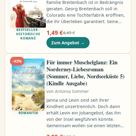
Familie Breitenbach ist in Bedrängnis
geraten. Georg Breitenbach soll in
Colorado eine Tochterfabrik eröffnen,
die ihr Überleben garantiert. Seine
abenteuerlustige Schwester Rosa
BESTSELLER ·
1,49 €
4,49 €
begleitet ihn nach Übersee. Dort
HISTORISCHE
ROMANE
möchte die rebellische junge Frau
Zum Angebot
→
ihren Traum von einem
selbstbestimmten Leben und einer
eigenen Schule verwirklichen …
Für immer Muschelglanz: Ein
-
43
%
Norderney-Liebesroman
(Sommer, Liebe, Nordseeküste 5)
(Kindle Ausgabe)
von
Antonia Sommer
Janna und Levin sind seit ihrer
Kindheit unzertrennlich. Doch dann
erhält Levin ein Jobangebot, das ihn
ROMANTIK
von der Insel wegführen könnte.
Gemeinsam wollen sie einen letzten
Sommer auf Norderney verbringen,