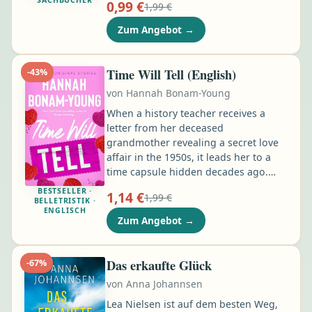
0,99 €
1,99 €
angelegt und kombiniert Kandinskys
persönliche Überlegungen zu Farbe,
Zum Angebot
→
Form und Komposition mit
zahlreichen Original-Zeichnungen.
Durch seine analytische
Time Will Tell (English)
-
43
%
Herangehensweise entwirft er ein
von
Hannah Bonam-Young
neues Paradigma für das Verständnis
von Kunst …
When a history teacher receives a
letter from her deceased
grandmother revealing a secret love
affair in the 1950s, it leads her to a
time capsule hidden decades ago.
When a mysterious time capsule leads
BESTSELLER ·
1,14 €
1,99 €
a Toronto teacher to England, she
BELLETRISTIK ·
ENGLISCH
discovers some loves are worth
Zum Angebot
→
crossing oceans — and decades — to
find. But it's the charming grandson
of her grandmother's lost love who
Das erkaufte Glück
-
67
%
changes everything, proving that
von
Anna Johannsen
sometimes the heart knows exactly
where, and when, it belongs.
Lea Nielsen ist auf dem besten Weg,