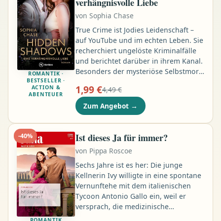
verhängnisvolle Liebe
anderem die arrangierte Ehe mit dem
von
Sophia Chase
deutschen Prinzen Albert …
True Crime ist Jodies Leidenschaft –
auf YouTube und im echten Leben. Sie
recherchiert ungelöste Kriminalfälle
und berichtet darüber in ihrem Kanal.
Besonders der mysteriöse Selbstmord
ROMANTIK ·
BESTSELLER ·
der jungen Alice Ramsay in den
1,99 €
ACTION &
4,49 €
Siebzigern zieht sie in den Bann. Jodie
ABENTEUER
ist überzeugt, dass die junge Mutter
Zum Angebot
→
ermordet wurde. Gemeinsam mit
Alices Enkel Harry Ramsay taucht sie
in die düstere Vergangenheit der
Ist dieses Ja für immer?
-
40
%
Toten ein: eine zerstörerische Ehe,
von
Pippa Roscoe
eine geheime Liebe – und eine
Wahrheit …
Sechs Jahre ist es her: Die junge
Kellnerin Ivy willigte in eine spontane
Vernunftehe mit dem italienischen
Tycoon Antonio Gallo ein, weil er
versprach, die medizinische
Versorgung ihres Bruders zu
ROMANTIK