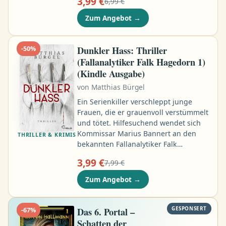
3,99 €
6,99 €
Erinnerungen aufleben lassen und
herausfinden, ob sie wirklich bereit
Zum Angebot
→
sind, getrennte Wege zu gehen.
Zwischen salziger Meeresluft,
rauschenden Wellen und
Dunkler Hass: Thriller
-
50
%
sternenklaren Sommernächten
(Fallanalytiker Falk Hagedorn 1)
geschieht das Unvermeidliche: Sie
(Kindle Ausgabe)
verlieben sich …
von
Matthias Bürgel
Ein Serienkiller verschleppt junge
Frauen, die er grauenvoll verstümmelt
und tötet. Hilfesuchend wendet sich
Kommissar Marius Bannert an den
THRILLER & KRIMIS
bekannten Fallanalytiker Falk
Hagedorn, der nach einem Unfall an
3,99 €
7,99 €
den Rollstuhl gefesselt ist.
Gemeinsam tauchen die beiden
Zum Angebot
→
Kriminalisten nach und nach in die
Psyche des Täters ein. Doch als sie
beginnen, seine Motivation zu
Das 6. Portal –
GESPONSERT
-
67
%
erahnen, holt der Killer zum
Schatten der