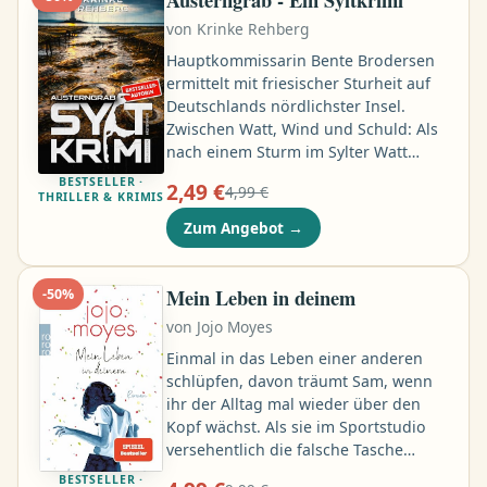
Hochdruck nach dem
von
Krinke Rehberg
verschwundenen achtjährigen Yasser
sucht …
Hauptkommissarin Bente Brodersen
ermittelt mit friesischer Sturheit auf
Deutschlands nördlichster Insel.
Zwischen Watt, Wind und Schuld: Als
nach einem Sturm im Sylter Watt
unter den Austerntischen ein
BESTSELLER ·
2,49 €
4,99 €
menschlicher Schädel auftaucht, wird
THRILLER & KRIMIS
schnell klar, dass es sich um ein längst
Zum Angebot
→
zurückliegendes Gewaltverbrechen
handelt. Während Bente mit ihrem
Team gegen Gezeiten, Schweigen und
Mein Leben in deinem
-
50
%
einen findigen Anwalt ankämpft, führt
von
Jojo Moyes
die Spur tief in die Vergangenheit der
Insel: zu einer Austernzüchterin …
Einmal in das Leben einer anderen
schlüpfen, davon träumt Sam, wenn
ihr der Alltag mal wieder über den
Kopf wächst. Als sie im Sportstudio
versehentlich die falsche Tasche
mitnimmt, kann sie nicht widerstehen.
BESTSELLER ·