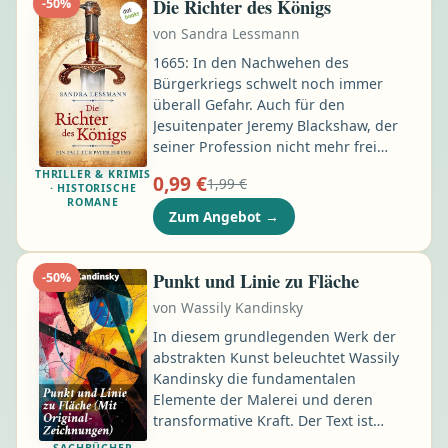
Die Richter des Königs
-
50
%
brannten wir in Rom lichterloh. Am
von
Sandra Lessmann
Morgen danach glaubte er, ich hätte
ihn verraten. Jetzt ist er zurück …
1665: In den Nachwehen des
Bürgerkriegs schwelt noch immer
überall Gefahr. Auch für den
Jesuitenpater Jeremy Blackshaw, der
seiner Profession nicht mehr frei
nachgehen kann. Er beginnt, in
THRILLER & KRIMIS
0,99 €
1,99 €
London wieder als Arzt zu arbeiten,
· HISTORISCHE
ROMANE
doch als er zu einem Patienten
Zum Angebot
→
gerufen wird, findet sich Jeremy
plötzlich inmitten eines Netzes
mysteriöser Anschläge wieder: Sir
Punkt und Linie zu Fläche
-
50
%
Orlando, ein angesehener Richter,
von
Wassily Kandinsky
vermutet hinter dem unerwarteten
Tod eines Kollegen einen perfiden
In diesem grundlegenden Werk der
Giftmord …
abstrakten Kunst beleuchtet Wassily
Kandinsky die fundamentalen
Elemente der Malerei und deren
transformative Kraft. Der Text ist
sowohl theoretisch als auch praktisch
SACHBÜCHER