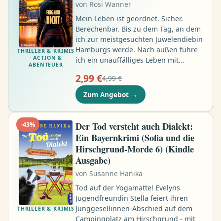
von
Rosi Wanner
Mein Leben ist geordnet. Sicher.
Berechenbar. Bis zu dem Tag, an dem
ich zur meistgesuchten Juwelendiebin
Hamburgs werde. Nach außen führe
THRILLER & KRIMIS
· ACTION &
ich ein unauffälliges Leben mit
ABENTEUER
meinem Mann Tobias. Wir teilen
2,99 €
4,99 €
unseren Alltag, unsere Gewohnheiten
und die Liebe zu unserer Tochter.
Zum Angebot
→
Während Tobias als
Kriminalhauptkommissar in einer
Serie raffinierter Juwelendiebstähle
Der Tod versteht auch Dialekt:
-
43
%
ermittelt, ahnt er nicht, dass die
Ein Bayernkrimi (Sofia und die
Täterin Teil seines Lebens ist …
Hirschgrund-Morde 6) (Kindle
Ausgabe)
von
Susanne Hanika
Tod auf der Yogamatte! Evelyns
Jugendfreundin Stella feiert ihren
Junggesellinnen-Abschied auf dem
THRILLER & KRIMIS
Campingplatz am Hirschgrund - mit