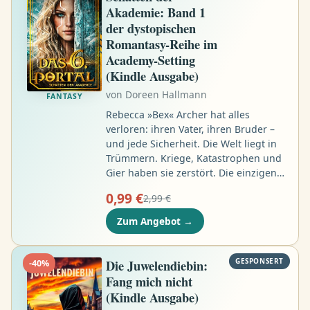
Gegenschlag aus - und ein tödlicher
Akademie: Band 1
Wettlauf gegen die Zeit beginnt .. …
der dystopischen
Romantasy-Reihe im
Academy-Setting
(Kindle Ausgabe)
von
Doreen Hallmann
FANTASY
Rebecca »Bex« Archer hat alles
verloren: ihren Vater, ihren Bruder –
und jede Sicherheit. Die Welt liegt in
Trümmern. Kriege, Katastrophen und
Gier haben sie zerstört. Die einzigen
Auswege sind die Portale – doch nur
0,99 €
2,99 €
wenige Auserwählte können sie
betreten. Bex ist eine von ihnen. Aber
Zum Angebot
→
sie ist keine Heldin. Sie tut das Nötige,
um zu überleben. Um ihre Mutter aus
den Slums von Crownhaven zu retten,
Die Juwelendiebin:
GESPONSERT
-
40
%
braucht sie einen Platz an der
Fang mich nicht
Akademie der Jumper – der Elite, die
(Kindle Ausgabe)
durch die Portale reist …