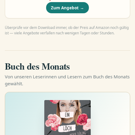
dann wird eines Morgens an der
Zum Angebot
→
Küste bei Concarneau ein Toter aus
dem Meer gefischt, ein Schafzüchter
von der legendären Belle-Île …
Überprüfe vor dem Download immer, ob der Preis auf Amazon noch gültig
ist — viele Angebote verfallen nach wenigen Tagen oder Stunden.
Buch des Monats
Von unseren Leserinnen und Lesern zum Buch des Monats
gewählt.