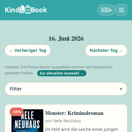
Kind
Book
▾
🇩🇪
of
16. Juni 2026
←
Vorheriger Tag
Nächster Tag
→
Hinweis: Die Preise älterer Auswahlen können sich inzwischen
geändert haben.
Zur aktuellen Auswahl
→
▾
Filter
Monster: Kriminalroman
-
55
%
von
Nele Neuhaus
Im Feld wird die Leiche eines jungen