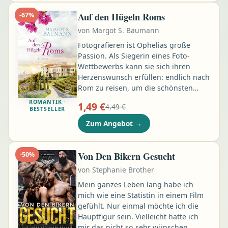
macht er ihr einen Vorschlag: Er hilft
ihr finanziell, wenn sie in der
Auf den Hügeln Roms
-
67
%
Öffentlichkeit vorgibt, wieder seine
von
Margot S. Baumann
Freundin zu sein …
Fotografieren ist Ophelias große
Passion. Als Siegerin eines Foto-
Wettbewerbs kann sie sich ihren
Herzenswunsch erfüllen: endlich nach
Rom zu reisen, um die schönsten
Motive einzufangen. Eines davon soll
ROMANTIK ·
1,49 €
4,49 €
sogar ihr Leben verändern. Denn bei
BESTSELLER
Durchsicht der ersten Aufnahmen
Zum Angebot
→
entdeckt sie eine Frau, die ihrer
verstorbenen Mutter verblüffend
ähnlich sieht – nur in jungen Jahren.
Von Den Bikern Gesucht
-
50
%
Wie ist das möglich …
von
Stephanie Brother
Mein ganzes Leben lang habe ich
mich wie eine Statistin in einem Film
gefühlt. Nur einmal möchte ich die
Hauptfigur sein. Vielleicht hätte ich
mir das nicht so sehr wünschen