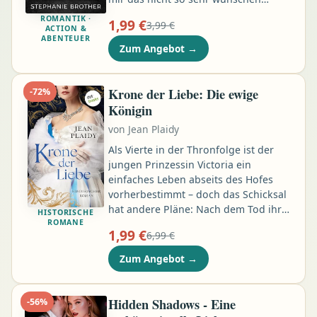
sollen. Alles, was ich an der Tankstelle
ROMANTIK ·
1,99 €
3,99 €
wollte, war ein Himbeer-Slush, aber
ACTION &
ABENTEUER
stattdessen wurde ich in eine
Zum Angebot
→
schreckliche Schießerei verwickelt.
Mitglieder des Screaming Eagles MC,
des berüchtigtsten Motorradclubs der
Krone der Liebe: Die ewige
-
72
%
Stadt, erschossen einen Mann am
Königin
helllichten Tag. Sie haben mich
von
Jean Plaidy
gewarnt, meinen Mund zu halten …
Als Vierte in der Thronfolge ist der
jungen Prinzessin Victoria ein
einfaches Leben abseits des Hofes
vorherbestimmt – doch das Schicksal
hat andere Pläne: Nach dem Tod ihres
HISTORISCHE
ROMANE
Onkels findet Victoria sich plötzlich als
1,99 €
6,99 €
Königin von England wieder, zum
ersten Mal frei von der
Zum Angebot
→
Bevormundung ihrer herrischen
Mutter. Gerade noch unsichtbar,
erwarten die »Mädchenkönigin« nun
Hidden Shadows - Eine
-
56
%
Verantwortung und Pflichten – unter