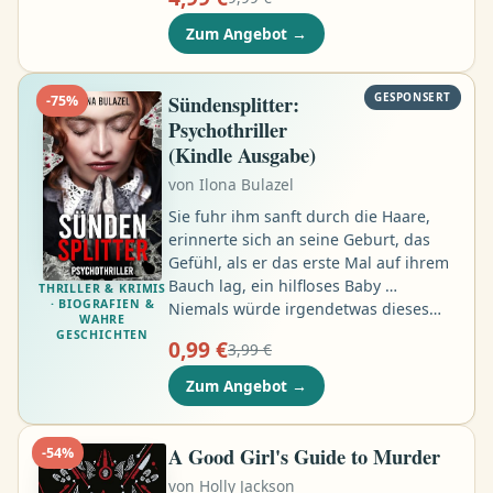
verabredet zum Dîner erschienen. Als
er den Geistlichen zu Hause aufsucht,
Zum Angebot
→
findet Lagarde den Mann erhängt.
Schnell stellt sich heraus, dass der
Freitod nur inszeniert war. Wer wollte
Sündensplitter:
GESPONSERT
-
75
%
dem Pfarrer Böses …
Psychothriller
(Kindle Ausgabe)
von
Ilona Bulazel
Sie fuhr ihm sanft durch die Haare,
erinnerte sich an seine Geburt, das
Gefühl, als er das erste Mal auf ihrem
Bauch lag, ein hilfloses Baby …
THRILLER & KRIMIS
· BIOGRAFIEN &
Niemals würde irgendetwas dieses
WAHRE
Band zerstören. Nicht einmal die
GESCHICHTEN
0,99 €
3,99 €
Dinge, die er getan hatte. Eine Mutter
würde ihr Kind immer beschützen,
Zum Angebot
→
oder? Wer ist die geheimnisvolle Frau,
von der Hauptkommissar Stutter in
ein zunächst harmlos scheinendes
A Good Girl's Guide to Murder
-
54
%
Gespräch verwickelt wird …
von
Holly Jackson