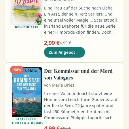
könnte …
Eine Frau auf der Suche nach Liebe.
Ein Arzt, der sein Herz verliert. Und
eine Insel voller Magie ... Scarlett soll
in Irland Drehorte für die neue Serie
BELLETRISTIK
einer Filmproduktion finden. Doch
ihre Abenteuerlust und eine kleine
2,99 €
4,99 €
Unachtsamkeit sorgen schon auf der
Anreise für ein erstes Problem. Erst
Zum Angebot
→
viel zu spät wird ihr klar, in welchen
Schwierigkeiten sie steckt. Das
Gefühlschaos schlägt erbarmungslos
Der Kommissar und der Mord
-
50
%
zu. Es droht sogar, ihre Freundschaft
von Valognes
mit Jason zu zerstören …
von
Maria Dries
In einer Vollmondnacht stürzt eine
Nonne vom Leuchtturm Goulenez auf
der Île-de-Sein. 22 Jahre später und
fast 450 Kilometer entfernt macht
Commissaire Philippe Lagarde sich
BESTSELLER ·
THRILLER & KRIMIS
Sorgen: Abbé Jean-Marie ist nicht wie
4,99 €
9,99 €