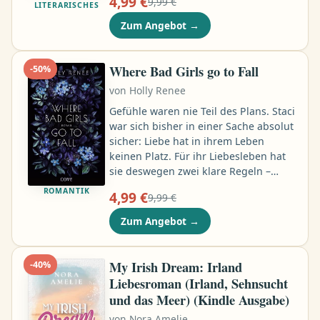
4,99 €
9,99 €
Der Inhalt ist so anders als ihre
LITERARISCHES
schlichten Klamotten: eine
Zum Angebot
→
wunderschöne Chanel-Jacke und ein
Paar glamouröse High Heels. Als Sam
die Kleidungsstücke anzieht, fühlt sie
Where Bad Girls go to Fall
-
50
%
sich für einen Moment wie eine
von
Holly Renee
andere Frau. Eine Frau ohne
Geldsorgen, ohne Ehemann, der nur
Gefühle waren nie Teil des Plans. Staci
noch auf dem Sofa sitzt …
war sich bisher in einer Sache absolut
sicher: Liebe hat in ihrem Leben
keinen Platz. Für ihr Liebesleben hat
sie deswegen zwei klare Regeln –
keine Gefühle, keine Verpflichtungen.
ROMANTIK
4,99 €
9,99 €
Doch dann begegnet sie Mason. Er
mag es eigentlich genauso
Zum Angebot
→
unverbindlich wie sie, doch das
Schicksal hat andere Pläne. Plötzlich
geraten ihre kontrollierten Welten ins
My Irish Dream: Irland
-
40
%
Wanken, und aus einem heißen
Liebesroman (Irland, Sehnsucht
Abenteuer wird ein emotionales
und das Meer) (Kindle Ausgabe)
Durcheinander, das alles verändern
von
Nora Amelie