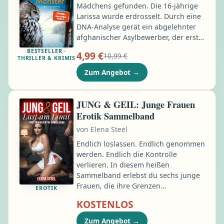
Mädchens gefunden. Die 16-jährige
Larissa wurde erdrosselt. Durch eine
DNA-Analyse gerät ein abgelehnter
afghanischer Asylbewerber, der erst
zu einer Haftstrafe verurteilt, aber
BESTSELLER ·
4,99 €
10,99 €
nach einer Haftbeschwerde auf freien
THRILLER & KRIMIS
Fuß gesetzt wurde, ins Visier der
Zum Angebot
→
Polizei. Er kann untertauchen, bevor
Pia Sander und Oliver von Bodenstein
mit dem Mann sprechen können. Auf
JUNG & GEIL: Junge Frauen
einer Landstraße im Hintertaunus
Erotik Sammelband
wird nachts ein Mann von einem Auto
von
Elena Steel
erfasst und getötet …
Endlich loslassen. Endlich genommen
werden. Endlich die Kontrolle
verlieren. In diesem heißen
Sammelband erlebst du sechs junge
Frauen, die ihre Grenzen
EROTIK
überschreiten – ob im Büro, im
KOSTENLOS
Sicherheitsraum, im Schnee, im
Wohnwagen oder auf der Toilette. Von
Zum Angebot
→