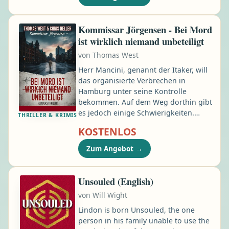
unschuldig bis hemmungslos, von
zärtlich bis hart. Die Geschichten
reichen von der schüchternen
Kommissar Jörgensen - Bei Mord
Assistentin, die zum Spielzeug ihres
ist wirklich niemand unbeteiligt
dominanten Chefs wird, über die
von
Thomas West
junge Diebin, die sich dem
Sicherheitsdienst hingibt, bis zur
Herr Mancini, genannt der Itaker, will
Affäre …
das organisierte Verbrechen in
Hamburg unter seine Kontrolle
bekommen. Auf dem Weg dorthin gibt
es jedoch einige Schwierigkeiten.
THRILLER & KRIMIS
Ausgerechnet sein Sohn sorgt bei
KOSTENLOS
einer Schutzgelderpressung für ein
Blutbad – und die Kriminalpolizei hat
Zum Angebot
→
auch etwas gegen diese Übernahme.
Als ein gänzlich Unbeteiligter in
Notwehr Mancini junior erschießt,
Unsouled (English)
eskaliert die Sache. Jörgensen und
von
Will Wight
Müller müssen alles daran setzen,
eine ganze Familie zu schützen.
Lindon is born Unsouled, the one
person in his family unable to use the