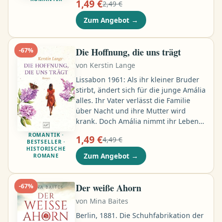
1,49 €
2,49 €
bezahlen. Seit der kurzen Begegnung
im Standesamt hat sie Antonio nicht
Zum Angebot
→
mehr gesehen. Jetzt will er sich
scheiden lassen, aber der Richter
verlangt Beweise, dass sie
Die Hoffnung, die uns trägt
-
67
%
zusammenleben und alles getan
von
Kerstin Lange
haben, um ihre Ehe zu retten. Sie
müssen sich fügen – und plötzlich
Lissabon 1961: Als ihr kleiner Bruder
entbrennt Leidenschaft …
stirbt, ändert sich für die junge Amália
alles. Ihr Vater verlässt die Familie
über Nacht und ihre Mutter wird
krank. Doch Amália nimmt ihr Leben
in die Hand, in der Hoffnung, dass sie
ROMANTIK ·
1,49 €
4,49 €
Armut und Krankheit hinter sich
BESTSELLER ·
HISTORISCHE
lassen kann. Bei ihrem Job im Café
Zum Angebot
→
ROMANE
lernt sie den charismatischen Marcelo
kennen, der mit seinem Freund João
politisch aktiv ist. Zwischen Amália
Der weiße Ahorn
-
67
%
und Marcelo entstehen tiefe Gefühle,
von
Mina Baites
doch für ihn zählt vor allem der
Widerstand …
Berlin, 1881. Die Schuhfabrikation der