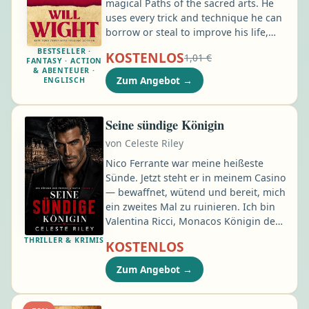
magical Paths of the sacred arts. He
uses every trick and technique he can
borrow or steal to improve his life,
but it seems he will never be able to
BESTSELLER ·
KOSTENLOS
1,01 €
join the ranks of the truly powerful.
FANTASY · ACTION
& ABENTEUER ·
Until the heavens descend and show
Zum Angebot
→
ENGLISCH
him the future. When Lindon becomes
the only one who sees the
approaching doom, he must leave his
Seine sündige Königin
homeland to save it... and to see how
von
Celeste Riley
far he can go by walking his own
Path.
Nico Ferrante war meine heißeste
Sünde. Jetzt steht er in meinem Casino
— bewaffnet, wütend und bereit, mich
ein zweites Mal zu ruinieren. Ich bin
Valentina Ricci, Monacos Königin der
dunklen Spiele. In meinem Casino
THRILLER & KRIMIS
KOSTENLOS
verlieren mächtige Männer nicht nur
Geld. Sie verlieren Geheimnisse.
Zum Angebot
→
Macht. Leben. Nico Ferrante war der
einzige Mann, der mich je fast alles
gekostet hätte. Vor fünf Jahren