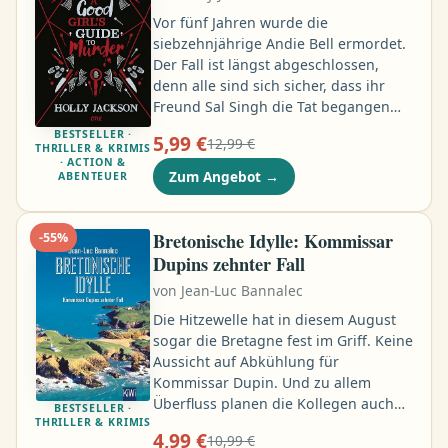
Vor fünf Jahren wurde die
siebzehnjährige Andie Bell ermordet.
Der Fall ist längst abgeschlossen,
denn alle sind sich sicher, dass ihr
Freund Sal Singh die Tat begangen
hat. Nur Pippa glaubt nicht daran und
BESTSELLER ·
5,99 €
12,99 €
will den Fall für ein Schulprojekt noch
THRILLER & KRIMIS
· ACTION &
einmal aufrollen. Sie beginnt
Zum Angebot
→
ABENTEUER
nachzuforschen und Fragen zu
stellen. Aber was ist, wenn der Mörder
noch frei herumläuft? Wie weit wird er
Bretonische Idylle: Kommissar
-
55
%
gehen, um Pippa davon abzuhalten,
Dupins zehnter Fall
die Wahrheit ans Licht zu bringen …
von
Jean-Luc Bannalec
Die Hitzewelle hat in diesem August
sogar die Bretagne fest im Griff. Keine
Aussicht auf Abkühlung für
Kommissar Dupin. Und zu allem
Überfluss planen die Kollegen auch
BESTSELLER ·
THRILLER & KRIMIS
noch die große Feier seines
4,99 €
10,99 €
zehnjährigen Dienstjubiläums. Doch