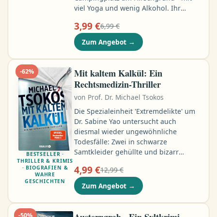
viel Yoga und wenig Alkohol. Ihr
Mann und seine Kumpels feiern
3,99 €
6,99 €
ebenfalls - auf dem anderen
Campingplatz im Ort, mit wenig Yoga
Zum Angebot
→
und viel Alkohol. Doch eines Morgens
liegt der schöne Martin, ein Freund
des Bräutigams, nackt und tot in
Mit kaltem Kalkül: Ein
-
62
%
seinem Zelt. Und Evelyn war die
Rechtsmedizin-Thriller
Letzte, die ihn dort besucht hat .. …
von
Prof. Dr. Michael Tsokos
Die Spezialeinheit 'Extremdelikte' um
Dr. Sabine Yao untersucht auch
diesmal wieder ungewöhnliche
Todesfälle: Zwei in schwarze
Samtkleider gehüllte und bizarr
BESTSELLER ·
THRILLER & KRIMIS
entstellte Tote, die im Wald an einem
4,99 €
· BIOGRAFIEN &
12,99 €
Gestell hängen, geben ebenso Rätsel
WAHRE
GESCHICHTEN
auf wie ein Tatort in einer
Zum Angebot
→
Bauwagensiedlung. Noch weiß keiner
der Ermittler, dass der jordanische Ex-
Geheimdienstler Khalaf unter
Austerngrab - Ein Syltkrimi
-
50
%